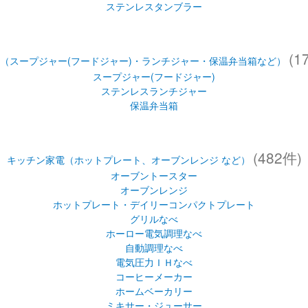
ステンレスランチジャー
保温弁当箱
(482件)
キッチン家電（ホットプレート、オーブンレンジ など）
オーブントースター
オーブンレンジ
ホットプレート・デイリーコンパクトプレート
グリルなべ
ホーロー電気調理なべ
自動調理なべ
電気圧力ＩＨなべ
コーヒーメーカー
ホームベーカリー
ミキサー・ジューサー
マルチロースター・フィッシュロースター
もちつき機
ヨーグルトメーカー
食器乾燥器
食器洗い乾燥機
温泉たまご器
IH調理器