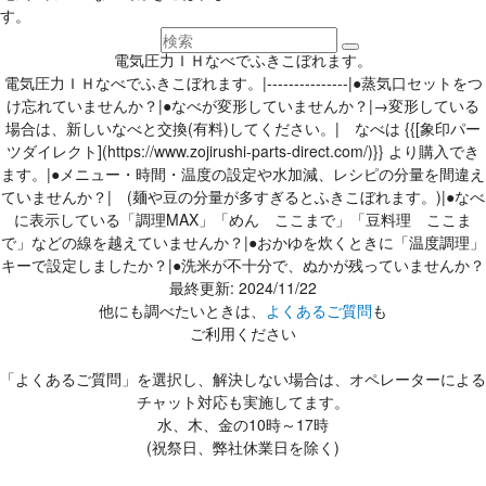
す。
電気圧力ＩＨなべでふきこぼれます。
電気圧力ＩＨなべでふきこぼれます。|---------------|●蒸気口セットをつ
け忘れていませんか？|●なべが変形していませんか？|→変形している
場合は、新しいなべと交換(有料)してください。| なべは {{[象印パー
ツダイレクト](https://www.zojirushi-parts-direct.com/)}} より購入でき
ます。|●メニュー・時間・温度の設定や水加減、レシピの分量を間違え
ていませんか？| (麺や豆の分量が多すぎるとふきこぼれます。)|●なべ
に表示している「調理MAX」「めん ここまで」「豆料理 ここま
で」などの線を越えていませんか？|●おかゆを炊くときに「温度調理」
キーで設定しましたか？|●洗米が不十分で、ぬかが残っていませんか？
最終更新: 2024/11/22
他にも調べたいときは、
よくあるご質問
も
ご利用ください
「よくあるご質問」を選択し、解決しない場合は、オペレーターによる
チャット対応も実施してます。
水、木、金の10時～17時
(祝祭日、弊社休業日を除く)