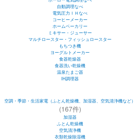
もちつき機
ヨーグルトメーカー
食器乾燥器
食器洗い乾燥機
温泉たまご器
IH調理器
空調・季節・生活家電（ふとん乾燥機、加湿器、空気清浄機など）
(167件)
加湿器
ふとん乾燥機
空気清浄機
衣類乾燥除湿機
除湿乾燥機
(58
その他（ステンレス鍋・ポータブルコンロ・玄米保冷庫など）
件)
ステンレス鍋（ＩＨなべ）
ポータブルコンロ
玄米保冷庫