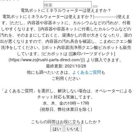
電気ポットにミネラルウォーターは使えますか？
電気ポットにミネラルウォーターは使えますか？|---------------|使えま
す。|ただし、内容器や容器ネットに、カルシウムなどの汚れが、付着
しやすくなります。||内容器や容器ネットに付着したカルシウムなどの
汚れを、そのままにしておくと、湯沸かしの音が大きくなったり、湯の
出が悪くなりますので、内容器の汚れ具合を確認し、こまめにクエン酸
洗浄をしてください。||ポット内容器洗浄用クエン酸ピカポットも販売
しています。|ピカポットは {{[象印パーツダイレクト]
(https://www.zojirushi-parts-direct.com/)}} より購入できます。
最終更新: 2021/10/28
他にも調べたいときは、
よくあるご質問
も
ご利用ください
「よくあるご質問」を選択し、解決しない場合は、オペレーターによる
チャット対応も実施してます。
水、木、金の10時～17時
(祝祭日、弊社休業日を除く)
こちらの回答はお役に立ちましたか？
はい
いいえ