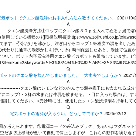
Q
電気ポットでクエン酸洗浄のお手入れ方法を教えてください。
2021/10/
A
---------クエン酸洗浄方法①コップにクエン酸３０ｇを入れてぬるま
 {{[取扱説明書](https://www.zojirushi.co.jp/toiaw
てます。④水だけを沸かし、注ぎ口からコップ１杯程度の湯を出したあ
代わりに通常の湯沸かしを行い、約1時間保温したあと、湯捨て位置から湯
/)}} をで確認してください。ポット内容器洗浄用クエン酸ピカポットも販売しています。ピカポット
omi_clear=1&itemkbn=2&keyword=%E3%83%94%E3%82%AB%E3%83
Q
ポットのクエン酸を飲んでしまいました。 大丈夫でしょうか？
2021/
A
------------クエン酸はレモンなどのかんきつ類や梅干にも含まれ
にコップ1～2杯の水または牛乳を飲ませる。・目に入った場合は、す
相談してください。※受診時には、使用したクエン酸洗浄剤を持参して
Q
電気ポットの電源が入らない。どうしてですか？
2025/02/12
A
---以下の原因が考えられます。①電源コードの差込みプラグ、あるいはマグ
空だき防止機能が働いて自動で停止しますが、これらの動作を繰り返す