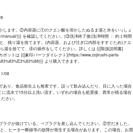
28
湯で溶かします。②内容器に①のクエン酸を溶かしたぬるま湯と水をいっしょ
ase/manual/)}} を確認してください。)③洗浄終了後(洗浄時間 ： 約１時間
と、残り湯を捨てます。(内容器、および注ぎ口内部をすすぐため)クエ
を捨てて、④の操作をしてください。詳しくは {{[取扱説明書]
は {{[象印パーツダイレクト](https://www.zojirushi-parts-
%9D%E3%83%83%E3%83%88)}} より購入できます。
11/08
る成分であり、食品衛生上も無害です。誤って飲み込んだり、目に入った場合
ぐに流水で15分以上洗い流す。いずれの場合も処置後、異常が残る場合
ください。
ネットプラグが抜けている。⇒プラグを差し込んでください。②空だきした。
と、ヒーター断線等の故障が発生する場合があります。この場合、お買