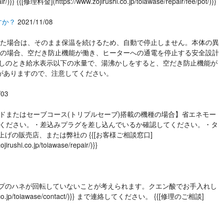
{{[修理料金](https://www.zojirushi.co.jp/toiawase/repair/fee/pot/)}}
すか？
2021/11/08
なくなった場合は、そのまま保温を続けるため、自動で停止しません。本体の異
の場合、空だき防止機能が働き、ヒーターへの通電を停止する安全設計
しのとき給水表示以下の水量で、湯沸かしをすると、空だき防止機能が
がありますので、注意してください。
/03
ネモードまたはセーブコース(トリプルセーブ)搭載の機種の場合】省エネモー
てください。・差込みプラグを差し込んでいるか確認してください。・タ
の販売店、または弊社の {{[お客様ご相談窓口]
shi.co.jp/toiawase/repair/)}}
動ポンプのハネが回転していないことが考えられます。クエン酸でお手入れし
oiawase/contact/)}} まで連絡してください。 {{[修理のご相談]