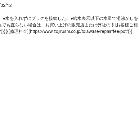
/02/12
れます。●水を入れずにプラグを接続した。●給水表示以下の水量で湯沸かしを
も直らない場合は、お買い上げの販売店または弊社の {{[お客様ご相
[修理料金](https://www.zojirushi.co.jp/toiawase/repair/fee/pot/)}}