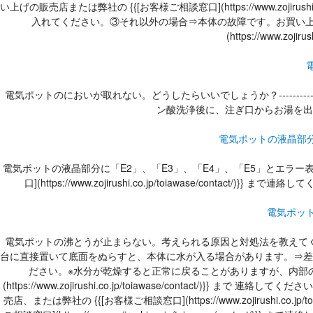
い上げの販売店または弊社の {{[お客様ご相談窓口](https://www.zoj
入れてください。③それ以外の場合⇒本体の故障です。お買い上げの販売店または弊社の
(https://www.zojiru
電気ポットのにおいが取れない。どうしたらいいでしょうか？-------
ン酸洗浄後に、注ぎ口からお湯を出
電気ポットの液晶部分
電気ポットの液晶部分に「E2」、「E3」、「E4」、「E5」とエラー表示
口](https://www.zojirushi.co.jp/toiawase/contact/)}} まで連絡してくだ
電気ポッ
電気ポットの沸とうが止まらない。考えられる原因と対処法を教えてください
台に直接置いて底面をぬらすと、本体に水が入る場合があります。⇒差込みプラグを抜いて、
ださい。※水分が乾燥すると正常に戻ることがありますが、内部の
(https://www.zojirushi.co.jp/toiawase/con
売店、または弊社の {{[お客様ご相談窓口](https://www.zojirush