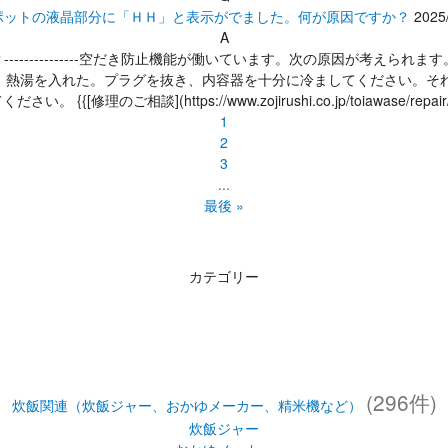
ポットの液晶部分に「ＨＨ」と表示がでました。何が原因ですか？
2025
A
------------空だき防止機能が働いています。次の原因が考えら
、熱湯を入れた。プラグを抜き、内容器を十分に冷ましてください。それで
ださい。 {{[修理のご相談](https://www.zojirushi.co.jp/toiawase/repair/)}}{{
1
2
3
...
最後 »
カテゴリー
(296件)
炊飯関連（炊飯ジャー、おかゆメーカー、精米機など）
炊飯ジャー