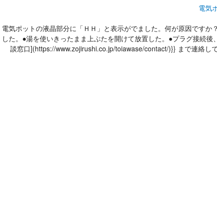
電気
電気ポットの液晶部分に「ＨＨ」と表示がでました。何が原因ですか？---
した。●湯を使いきったまま上ぶたを開けて放置した。●プラグ接続後
談窓口](https://www.zojirushi.co.jp/toiawase/contact/)}} まで連絡してく