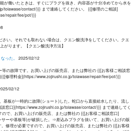
い。なお、空だき防止機能が働いたときは、すぐにプラグを抜き、内容器が十分冷めてから水を
iawase/contact/)}} まで連絡してください。 {{[修理のご相談]
e/repair/fee/pot/)}}
08
をしてください。それでも取れない場合は、クエン酸洗浄をしてください。クエ
上がります。【クエン酸洗浄方法】
くなった。
2025/02/12
ンサー等の故障です。お買い上げの販売店、または弊社の {{[お客様ご相談窓
修理料金](https://www.zojirushi.co.jp/toiawase/repair/fee/pot/)}}
2025/02/12
浸入し、基板が一時的に故障(ショート)した。蛇口から直接給水したり、流し
ojirushi.co.jp/toiawase/contact/)}} まで連絡してく
で、お買い上げの販売店、または弊社の {{[お客様ご相談窓口]
り、内部の部品(センサーや基板等)が破損した。⇒差込みプラグを抜いて、お買い上げの販
以外の場合⇒故障です。修理が必要ですので、お買い上げの販売店、または弊社の {{[お客様