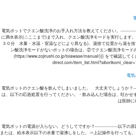
電気ポットでクエン酸洗浄のお手入れ方法を教えてください。------
に満水表示(△ここまで)まで入れ、クエン酸洗浄モードを実行します。(使用している機種の
３０分 水量・水温・室温などにより異なる)、湯捨て位置から湯を捨
ン酸洗浄モードがないポットの場合は、②でクエン酸洗浄モードの
(https://www.zojirushi.co.jp/toiawase/manual
direct.com/item_list.html?siborik
電気
電気ポットのクエン酸を飲んでしまいました。 大丈夫でしょうか？---
は、以下の応急処置を行ってください。・飲み込んだ場合は、吐かせず
は医師に
電気ポットの電源が入らない。どうしてですか？------------
または、給水表示以下の水量で湯沸しをした。⇒上記操作を行っても、