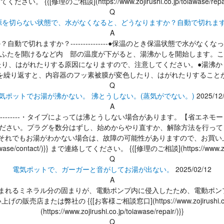
ださい。 {{[修理のご相談](https://www.zojirushi.co.jp/toiawase/repair/)}} 
Q
源を切らない状態で、水がなくなると、どうなりますか？自動で切れま
A
で切れますか？---------------●保温のとき保温状態で水が
ふたを開けるなど内 部の温度が下がると、湯沸かしを開始します。こ
たり、はがれたりする原因になりますので、注意してください。●湯沸か
を繰り返すと、内容器のフッ素被膜が変色したり、はがれたりすること
Q
気ポットでお湯が沸かない。 沸とうしない。(蒸気がでない。)
2025/12
A
-----------・タイプによっては沸とうしない場合があります。【省エ
ください。プラグを数分はずし、始めからやり直すか、解除方法を行っ
れでもお湯がわかない場合は、故障の可能性がありますので、お買い上げ
/toiawase/contact/)}} まで連絡してください。 {{[修理のご相談](https://www.zojiru
Q
電気ポットで、ガーガーと音がしてお湯が出ない。
2025/02/12
A
----水に含まれるミネラル分の固まりが、電動ポンプ内に侵入したため、電
の {{[お客様ご相談窓口](https://www.zojirushi.co.jp/t
(https://www.zojirushi.co.jp/toiawase/repair/)}}
Q