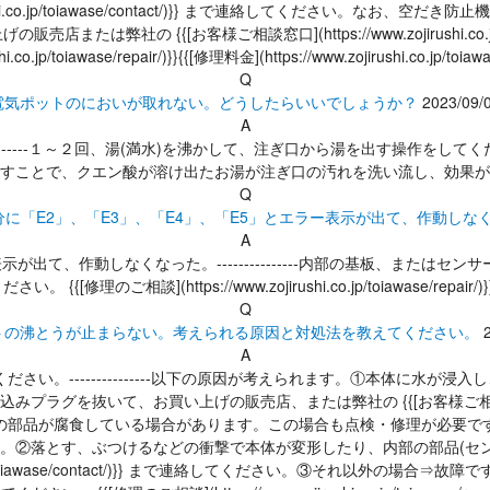
irushi.co.jp/toiawase/contact/)}} まで連絡してくださ
 {{[お客様ご相談窓口](https://www.zojirushi.co.jp/to
shi.co.jp/toiawase/repair/)}}{{[修理料金](https://www.zojirushi.co.jp/toiawas
Q
電気ポットのにおいが取れない。どうしたらいいでしょうか？
2023/09/
A
--------１～２回、湯(満水)を沸かして、注ぎ口から湯を出す操作
すことで、クエン酸が溶け出たお湯が注ぎ口の汚れを洗い流し、効果が
Q
に「E2」、「E3」、「E4」、「E5」とエラー表示が出て、作動しな
A
が出て、作動しなくなった。---------------内部の基板、またはセ
さい。 {{[修理のご相談](https://www.zojirushi.co.jp/toiawase/repair/)}}{{[
Q
トの沸とうが止まらない。考えられる原因と対処法を教えてください。
A
。---------------以下の原因が考えられます。①本体に水が
お買い上げの販売店、または弊社の {{[お客様ご相談窓口](https://www.z
部品が腐食している場合があります。この場合も点検・修理が必要ですの
tact/)}} まで 連絡してください。②落とす、ぶつけるなどの衝撃で本体が変形した
i.co.jp/toiawase/contact/)}} まで連絡してください。③それ