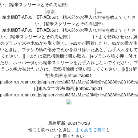
い。(精米スクリーンとその周辺部)
精米機BT-AF05、BT-AE05の、精米部のお手入れ方法を教えてくださ
い。(精米スクリーンとその周辺部)
精米機BT-AF05、BT-AE05の、精米部のお手入れ方法を教えてくださ
い。(精米スクリーンとその周辺部)|---------------|・よく乾燥させた付属
のブラシで米や米ぬかを取り除く。|※ぬかが固着したり、ぬかの量が多
いときは、ブラシの柄の部分でぬかを取り除いたあと、お手入れをして
ください。||・または電気掃除機で吸い取る。|※ブラシを強く押し付け
たり、ホッパー側から精米スクリーンをお手入れしないでください。ブ
ラシの毛が抜けたときは、電気掃除機で吸い取ってください。||{{[分解
方法(動画)](https://api01-
platform.stream.co.jp/apiservice/plt3/MzMz%23Mjc2%23280%231
{{[組み立て方法(動画)](https://api01-
platform.stream.co.jp/apiservice/plt3/MzMz%23Mjc1%23280%231
最終更新: 2021/10/28
他にも調べたいときは、
よくあるご質問
も
ご利用ください