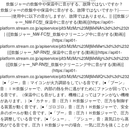
炊飯ジャーの炊飯中や保温中に音がする。故障ではないですか？
炊飯ジャーの炊飯中や保温中に音がする。故障ではないですか？|-------
--------|使用中に以下の音がしますが、故障ではありません。|| {{[炊飯ジ
ャー_NW-FC型_保温中に音がする(動画)](https://api01-
platform.stream.co.jp/apiservice/plt3/MzMz%23MjM4NA%3d%3
| {{[炊飯ジャー_NW-FC型_炊飯やクリーニング中に音がする(動画)]
(https://api01-
platform.stream.co.jp/apiservice/plt3/MzMz%23MjM4Mw%3d%3
{{[炊飯ジャー_NP-RN型_保温中に音がする(動画)](https://api01-
platform.stream.co.jp/apiservice/plt3/MzMz%23MjM4Mg%3d%3
{{[炊飯ジャー_NP-RN型_炊飯やクリーニング中に音がする(動画)]
(https://api01-
platform.stream.co.jp/apiservice/plt3/MzMz%23MjM4MQ%3d%3
|●「ジー」音：マイコンが火力調節をしている音です。|●「ブーン」
音：ＩＨ炊飯ジャーで、内部の熱を外に逃がすためにファンが回ってい
る音です。（保温中にも音がします。機種によってはファンがない機種
があります。）|●「カチャ」音：圧力ＩＨ炊飯ジャーで、圧力を制御す
る装置が動く音です。|●「ゴロゴロ」音：圧力ＩＨ炊飯ジャーで、安全
弁のボールが動く音です。|●「ブー」音：圧力ＩＨ炊飯ジャーで、圧力
を調整している音です。|●「シュー」、「プシュー」音：蒸気口から蒸
気がでる音です。圧力ＩＨ炊飯ジャーの場合、一気に圧力を抜くことが