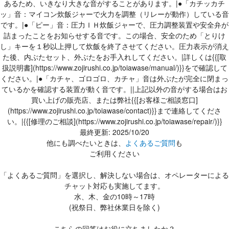
あるため、いきなり大きな音がすることがあります。|●「カチッカチ
ッ」音：マイコン炊飯ジャーで火力を調整（リレーが動作）している音
です。|●「ピー」音：圧力ＩＨ炊飯ジャーで、圧力調整装置や安全弁が
詰まったことをお知らせする音です。この場合、安全のため「とりけ
し」キーを１秒以上押して炊飯を終了させてください。圧力表示が消え
た後、内ぶたセット、外ぶたをお手入れしてください。|詳しくは{{[取
扱説明書](https://www.zojirushi.co.jp/toiawase/manual/)}}をで確認して
ください。|●「カチャ、ゴロゴロ、カチャ」音は外ぶたが完全に閉まっ
ているかを確認する装置が動く音です。||上記以外の音がする場合はお
買い上げの販売店、または弊社{{[お客様ご相談窓口]
(https://www.zojirushi.co.jp/toiawase/contact)}}まで連絡してくださ
い。|{{[修理のご相談](https://www.zojirushi.co.jp/toiawase/repair/)}}
最終更新: 2025/10/20
他にも調べたいときは、
よくあるご質問
も
ご利用ください
「よくあるご質問」を選択し、解決しない場合は、オペレーターによる
チャット対応も実施してます。
水、木、金の10時～17時
(祝祭日、弊社休業日を除く)
こちらの回答はお役に立ちましたか？