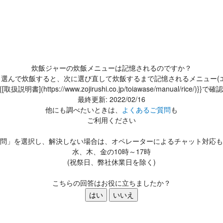
炊飯ジャーの炊飯メニューは記憶されるのですか？
----|一度、選んで炊飯すると、次に選び直して炊飯するまで記憶されるメニ
扱説明書](https://www.zojirushi.co.jp/toiawase/manual/rice/
最終更新: 2022/02/16
他にも調べたいときは、
よくあるご質問
も
ご利用ください
問」を選択し、解決しない場合は、オペレーターによるチャット対応も
水、木、金の10時～17時
(祝祭日、弊社休業日を除く)
こちらの回答はお役に立ちましたか？
はい
いいえ