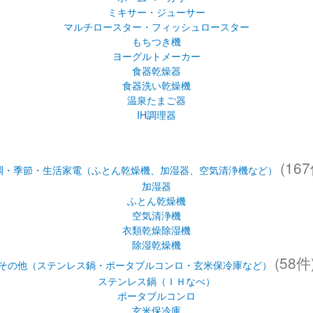
ミキサー・ジューサー
マルチロースター・フィッシュロースター
もちつき機
ヨーグルトメーカー
食器乾燥器
食器洗い乾燥機
温泉たまご器
IH調理器
(167
調・季節・生活家電（ふとん乾燥機、加湿器、空気清浄機など）
加湿器
ふとん乾燥機
空気清浄機
衣類乾燥除湿機
除湿乾燥機
(58件
その他（ステンレス鍋・ポータブルコンロ・玄米保冷庫など）
ステンレス鍋（ＩＨなべ）
ポータブルコンロ
玄米保冷庫