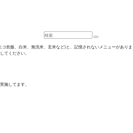
ュー(エコ炊飯、白米、無洗米、玄米など)と、記憶されないメニューがありま
)}}で確認してください。
実施してます。