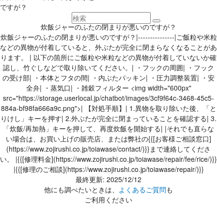
ですが？
炊飯ジャーのふたの閉まりが悪いのですが？
炊飯ジャーのふたの閉まりが悪いのですが？|---------------|ご飯粒や米粒
などの異物が付着していると、外ぶたが完全に閉まらなくなることがあ
ります。 | 以下の箇所にご飯粒や米粒などの異物が付着していないか確
認し、竹ぐしなどで取り除いてください。| ・フックの周囲| ・フック
の受け部| ・本体とフタの間| ・内ぶたパッキン| ・圧力調整装置| ・安
全弁| ・蒸気口| ・雑穀フィルター <img width="600px"
src="https://storage.userlocal.jp/chatbot/images/3cf9f64c-3468-45c5-
884a-bf98fa666a9c.png">| 【対処手順】| 1.異物を取り除いた後、「と
りけし」キーを押す| 2.外ぶたが完全に閉まっていることを確認する| 3.
「炊飯/再加熱」キーを押して、再度炊飯を開始する| |それでも直らな
い場合は、お買い上げの販売店、または弊社の{{[お客様ご相談窓口]
(https://www.zojirushi.co.jp/toiawase/contact/)}}まで連絡してくださ
い。 |{{[修理料金](https://www.zojirushi.co.jp/toiawase/repair/fee/rice/)}}
|{{[修理のご相談](https://www.zojirushi.co.jp/toiawase/repair/)}}
最終更新: 2025/12/12
他にも調べたいときは、
よくあるご質問
も
ご利用ください