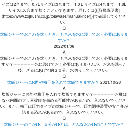
イズは2合まで、0.7Lサイズは3合まで、1.0Ｌサイズは4合まで、1.8L
サイズは6合まで炊くことができます。詳しくは{{[取扱説明書]
(https://www.zojirushi.co.jp/toiawase/manual/rice/)}}で確認してくださ
い。
Q
炊飯ジャーでおこわを炊くとき、もち米を水に浸しておく必要はありま
すか？
2022/01/06
A
炊飯ジャーでおこわを炊くとき、もち米を水に浸しておく必要はありま
すか？---------------水に浸けておく必要はありませんが、お米を洗った
後、ざるにあげて約３０分、水切りしてください。
Q
炊飯ジャーにお酢や梅干を入れて炊飯できますか？
2021/10/28
A
炊飯ジャーにお酢や梅干を入れて炊飯できますか？---------------お酢は
なべ内面のフッ素被膜を傷める可能性があるため、入れないでくださ
い。また、梅干は圧力タイプの炊飯ジャーで、圧力調整装置や安全弁が
詰まる恐れがあるので、入れないでください。
Q
炊飯ジャーの全がゆ、５分がゆとは、どんなおかゆのことですか？