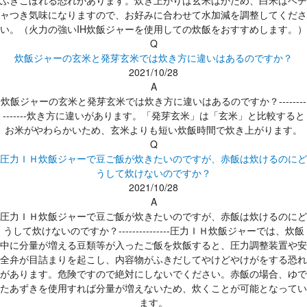
ふきこぼれる恐れがあります。炊き上がりは玄米はかため、白米はベチ
ャつき気味になりますので、お好みに合わせて水加減を調整してくださ
い。（火力の強いIH炊飯ジャーを使用しての炊飯をおすすめします。）
Q
炊飯ジャーの玄米と発芽玄米では炊き方に違いはあるのですか？
2021/10/28
A
炊飯ジャーの玄米と発芽玄米では炊き方に違いはあるのですか？--------
-------炊き方に違いがあります。「発芽玄米」は「玄米」と比較すると
お米がやわらかいため、玄米よりも短い炊飯時間で炊き上がります。
Q
圧力ＩＨ炊飯ジャーで豆ご飯が炊きたいのですが、赤飯は炊けるのにど
うして炊けないのですか？
2021/10/28
A
圧力ＩＨ炊飯ジャーで豆ご飯が炊きたいのですが、赤飯は炊けるのにど
うして炊けないのですか？---------------圧力ＩＨ炊飯ジャーでは、炊飯
中に分量が増える豆類等が入ったご飯を炊飯すると、圧力調整装置や安
全弁が目詰まりを起こし、内容物がふきだしてやけどやけがをする恐れ
があります。危険ですので絶対にしないでください。赤飯の場合、ゆで
たあずきを使用すれば分量が増えないため、炊くことが可能となってい
ます。