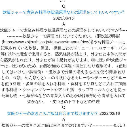
い。
Q
炊飯ジャーで煮込み料理や低温調理などの調理をしてもいいですか?
2023/06/15
A
炊飯ジャーで煮込み料理や低温調理などの調理をしてもいいですか?----
-----------炊飯ジャーで調理はしないでください。 {{[取扱説明書]
(https://www.zojirushi.co.jp/toiawase/manual/rice/)}}やお料理ノートに
記載されている炊飯、保温、 機種ごとのメニューコース(ケーキ・パン
等) 以外の用途で使用すると、蒸気経路が詰まり、外ぶたと本体の間か
ら蒸気がもれたり、外ぶたが開く恐れがあります。特に圧力IH炊飯ジャ
ーは、圧力式のため、内部が極めて高温・高圧になり危険です。 <使用
してはいけない調理例> ・煮炊きで分量の増えるものを使う料理(ねり
もの、豆類、めん類など) ・のり状になるカレーやシチューなどのルー
を使う料理 ・多量の油を入れる料理 ・食材をポリ袋などに入れて加熱
する料理 ・クッキングシートやアルミ箔、ラップフィルムなどを使っ
た蒸し物 ・七草がゆなどの青菜入りのおかゆは最初から青菜を入れて
炊かない。 ・皮つきのトマトなどの料理
Q
炊飯ジャーの炊きこみご飯は何合まで炊けますか？
2022/02/16
A
炊飯ジャーの炊きこみご飯は何合まで炊けますか？---------------0.5Lサ