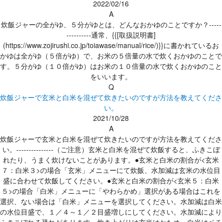
2022/02/16
A
炊飯ジャーの全がゆ、５分がゆとは、どんなおかゆのことですか？-----
----------通常、{{[取扱説明書]
(https://www.zojirushi.co.jp/toiawase/manual/rice/)}}に書かれているお
かゆは全がゆ（５倍がゆ）で、お米の５倍量の水で炊くおかゆのことで
す。５分がゆ（１０倍がゆ）はお米の１０倍量の水で炊くおかゆのこと
をいいます。
Q
炊飯ジャーで玄米と白米を混ぜて炊きたいのですが方法を教えてくださ
い。
2021/10/28
A
炊飯ジャーで玄米と白米を混ぜて炊きたいのですが方法を教えてくださ
い。---------------（ご注意）玄米と白米を混ぜて炊飯すると、ふきこぼ
れたり、うまく炊けないことがあります。●玄米と白米の割合が<玄米
７：白米３>の場合「玄米」メニューにて炊飯、水加減は玄米の水位目
盛に合わせて炊飯してください。●玄米と白米の割合が<玄米５：白米
５>の場合「白米」メニューに「やわらかめ」選択がある場合はこれを
選択、ない場合は「白米」メニューを選択してください。水加減は白米
の水位目盛で、１／４～１／２目盛増しにしてください。水加減により