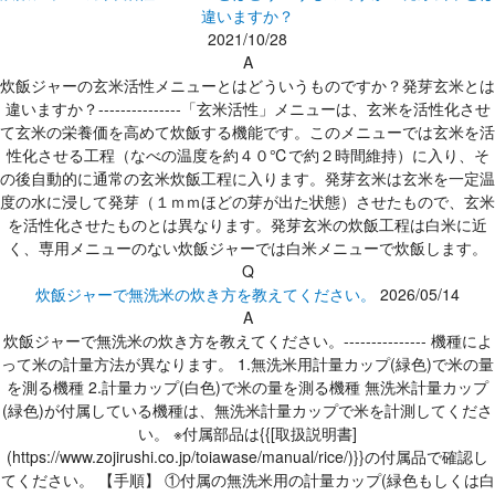
違いますか？
2021/10/28
A
炊飯ジャーの玄米活性メニューとはどういうものですか？発芽玄米とは
違いますか？---------------「玄米活性」メニューは、玄米を活性化させ
て玄米の栄養価を高めて炊飯する機能です。このメニューでは玄米を活
性化させる工程（なべの温度を約４０℃で約２時間維持）に入り、そ
の後自動的に通常の玄米炊飯工程に入ります。発芽玄米は玄米を一定温
度の水に浸して発芽（１ｍｍほどの芽が出た状態）させたもので、玄米
を活性化させたものとは異なります。発芽玄米の炊飯工程は白米に近
く、専用メニューのない炊飯ジャーでは白米メニューで炊飯します。
Q
炊飯ジャーで無洗米の炊き方を教えてください。
2026/05/14
A
炊飯ジャーで無洗米の炊き方を教えてください。--------------- 機種によ
って米の計量方法が異なります。 1.無洗米用計量カップ(緑色)で米の量
を測る機種 2.計量カップ(白色)で米の量を測る機種 無洗米計量カップ
(緑色)が付属している機種は、無洗米計量カップで米を計測してくださ
い。 ※付属部品は{{[取扱説明書]
(https://www.zojirushi.co.jp/toiawase/manual/rice/)}}の付属品で確認し
てください。 【手順】 ①付属の無洗米用の計量カップ(緑色もしくは白