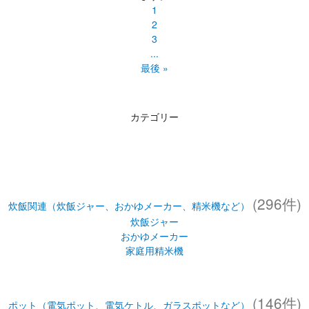
1
2
3
...
最後 »
カテゴリー
(296件)
炊飯関連（炊飯ジャー、おかゆメーカー、精米機など）
炊飯ジャー
おかゆメーカー
家庭用精米機
(146件)
ポット（電気ポット、電気ケトル、ガラスポットなど）
電気ポット(VE電気まほうびん、電動ポット等)
電気ケトル