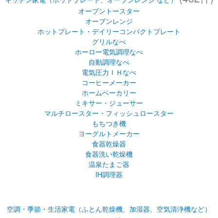
電気圧力ＩＨなべ
コーヒーメーカー
ホームベーカリー
ミキサー・ジューサー
マルチロースター・フィッシュロースター
もちつき機
ヨーグルトメーカー
食器乾燥器
食器洗い乾燥機
温泉たまご器
IH調理器
空調・季節・生活家電（ふとん乾燥機、加湿器、空気清浄機など）
(167件)
加湿器
ふとん乾燥機
空気清浄機
衣類乾燥除湿機
除湿乾燥機
(58
その他（ステンレス鍋・ポータブルコンロ・玄米保冷庫など）