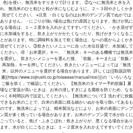
色)を使い、無洗米をすりきりで計ります。 ②なべに無洗米と水を入
れ、無洗米のひと粒ひと粒が水になじむように、２～３回やさしくかき
混ぜてください。 ※注意 ・白くなるのはお米のデンプン質でぬかでは
ありません。・にごりが強い場合は焦げの原因となります。焦げが気に
なる場合は、１～２度水を入れかえてすすいでください。・かき混ぜず
に水加減をすると、炊き上がりがかたくなったり、焦げがきつくなるこ
とがあります。特に調味料を加えて炊く場合は、なべの底からよくかき
混ぜてください。③炊きたいメニューに合った水位目盛で、水加減して
ください。④「お米選択」キー、「無洗米」キーのある機種では無洗米
を選択し、炊きたいメニューを選んだ後、「炊飯」キーまたは「炊飯／
再加熱」キーを押してください。炊きたいメニューによっては「無洗
米」以外のメニューを選択する場合があります。詳しくは{{[取扱説明
書](https://www.zojirushi.co.jp/toiawase/manual/rice/)}}の「いろいろな
ご飯を炊く」で確認してください。 【無洗米のタイマー予約炊飯】夏
場など室温が高いときは、お米の浸しすぎによる腐敗を防ぐため、なる
べく８時間以内で設定してください。【無洗米について】洗わずに炊飯
できるお米のことで、白米の表面に残る細かいぬかを取り除いてあるも
のです。無洗米によっては、精米製法などにより、お米の表面にデンプ
ン質が多く残っている場合があります。お米のデンプン質で水が白くに
ごっていると、焦げ・ふきこぼれ・炊き上がりが、悪くなる場合があり
ます。水が白くにごるときは、１～２度水を入れかえてすすいでくださ