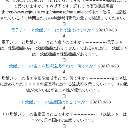
て異なりますが、１Ｗ以下です。詳しくは{{[取扱説明書]
(https://www.zojirushi.co.jp/toiawase/manual/rice/)}}の「仕様」に記載
されている「１時間当たりの待機時消費電力量」で確認してください。
Q
電子ジャーと炊飯ジャーはどう違うのですか？
2021/10/28
A
電子ジャーと炊飯ジャーはどう違うのですか？---------------電子ジャー
は、保温機能のみ（炊飯機能はありません）であるのに対し、炊飯ジャ
ーは、炊飯機能と保温機能があります。
Q
炊飯ジャーの省エネ基準達成率とは、何ですか？
2021/10/28
A
炊飯ジャーの省エネ基準達成率とは、何ですか？---------------省エネ法
に定められた２００８年度基準に対する達成率を示しています。％の数
値が大きいほど省エネ性が優れています。
Q
ＩＨ炊飯ジャーの生産国はどこですか？
2021/10/28
A
ＩＨ炊飯ジャーの生産国はどこですか？---------------ＩＨ炊飯ジャーは
すべて日本国内で生産しています。
Q