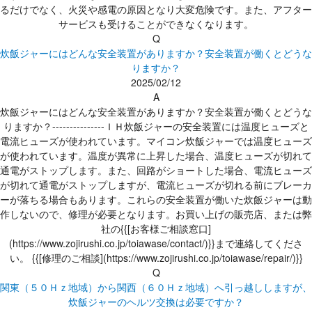
るだけでなく、火災や感電の原因となり大変危険です。また、アフター
サービスも受けることができなくなります。
Q
炊飯ジャーにはどんな安全装置がありますか？安全装置が働くとどうな
りますか？
2025/02/12
A
炊飯ジャーにはどんな安全装置がありますか？安全装置が働くとどうな
りますか？---------------ＩＨ炊飯ジャーの安全装置には温度ヒューズと
電流ヒューズが使われています。マイコン炊飯ジャーでは温度ヒューズ
が使われています。温度が異常に上昇した場合、温度ヒューズが切れて
通電がストップします。また、回路がショートした場合、電流ヒューズ
が切れて通電がストップしますが、電流ヒューズが切れる前にブレーカ
ーが落ちる場合もあります。これらの安全装置が働いた炊飯ジャーは動
作しないので、修理が必要となります。お買い上げの販売店、または弊
社の{{[お客様ご相談窓口]
(https://www.zojirushi.co.jp/toiawase/contact/)}}まで連絡してくださ
い。 {{[修理のご相談](https://www.zojirushi.co.jp/toiawase/repair/)}}
Q
関東（５０Ｈｚ地域）から関西（６０Ｈｚ地域）へ引っ越ししますが、
炊飯ジャーのヘルツ交換は必要ですか？