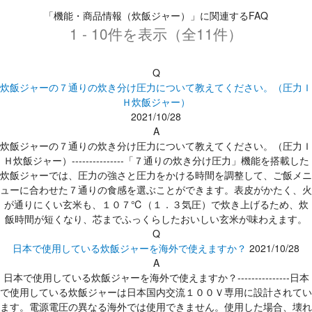
「機能・商品情報（炊飯ジャー）」に関連するFAQ
1 - 10件を表示（全11件）
Q
炊飯ジャーの７通りの炊き分け圧力について教えてください。（圧力Ｉ
Ｈ炊飯ジャー）
2021/10/28
A
炊飯ジャーの７通りの炊き分け圧力について教えてください。（圧力Ｉ
Ｈ炊飯ジャー）---------------「７通りの炊き分け圧力」機能を搭載した
炊飯ジャーでは、圧力の強さと圧力をかける時間を調整して、ご飯メニ
ューに合わせた７通りの食感を選ぶことができます。表皮がかたく、火
が通りにくい玄米も、１０７℃（１．３気圧）で炊き上げるため、炊
飯時間が短くなり、芯までふっくらしたおいしい玄米が味わえます。
Q
日本で使用している炊飯ジャーを海外で使えますか？
2021/10/28
A
日本で使用している炊飯ジャーを海外で使えますか？---------------日本
で使用している炊飯ジャーは日本国内交流１００Ｖ専用に設計されてい
ます。電源電圧の異なる海外では使用できません。使用した場合、壊れ