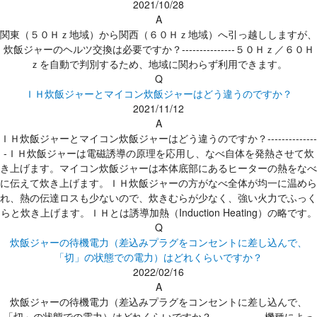
2021/10/28
A
関東（５０Ｈｚ地域）から関西（６０Ｈｚ地域）へ引っ越ししますが、
炊飯ジャーのヘルツ交換は必要ですか？---------------５０Ｈｚ／６０Ｈ
ｚを自動で判別するため、地域に関わらず利用できます。
Q
ＩＨ炊飯ジャーとマイコン炊飯ジャーはどう違うのですか？
2021/11/12
A
ＩＨ炊飯ジャーとマイコン炊飯ジャーはどう違うのですか？--------------
-ＩＨ炊飯ジャーは電磁誘導の原理を応用し、なべ自体を発熱させて炊
き上げます。マイコン炊飯ジャーは本体底部にあるヒーターの熱をなべ
に伝えて炊き上げます。ＩＨ炊飯ジャーの方がなべ全体が均一に温めら
れ、熱の伝達ロスも少ないので、炊きむらが少なく、強い火力でふっく
らと炊き上げます。ＩＨとは誘導加熱（Induction Heating）の略です。
Q
炊飯ジャーの待機電力（差込みプラグをコンセントに差し込んで、
「切」の状態での電力）はどれくらいですか？
2022/02/16
A
炊飯ジャーの待機電力（差込みプラグをコンセントに差し込んで、
「切」の状態での電力）はどれくらいですか？---------------機種によっ