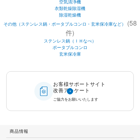
IH調理器
空調・季節・生活家電（ふとん乾燥機、加湿器、空気清浄機など）
(167件)
加湿器
ふとん乾燥機
空気清浄機
衣類乾燥除湿機
除湿乾燥機
(58
その他（ステンレス鍋・ポータブルコンロ・玄米保冷庫など）
件)
ステンレス鍋（ＩＨなべ）
ポータブルコンロ
玄米保冷庫
お客様サポートサイト