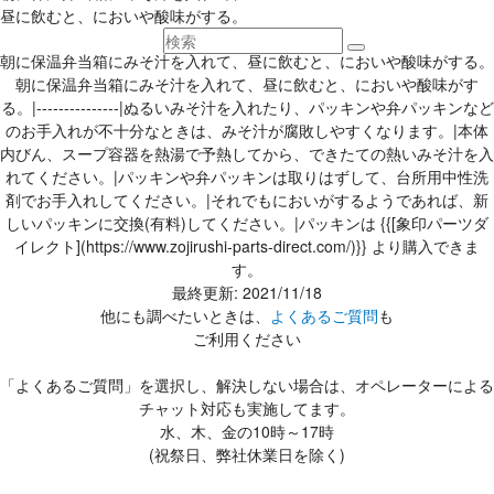
昼に飲むと、においや酸味がする。
朝に保温弁当箱にみそ汁を入れて、昼に飲むと、においや酸味がする。
朝に保温弁当箱にみそ汁を入れて、昼に飲むと、においや酸味がす
る。|---------------|ぬるいみそ汁を入れたり、パッキンや弁パッキンなど
のお手入れが不十分なときは、みそ汁が腐敗しやすくなります。|本体
内びん、スープ容器を熱湯で予熱してから、できたての熱いみそ汁を入
れてください。|パッキンや弁パッキンは取りはずして、台所用中性洗
剤でお手入れしてください。|それでもにおいがするようであれば、新
しいパッキンに交換(有料)してください。|パッキンは {{[象印パーツダ
イレクト](https://www.zojirushi-parts-direct.com/)}} より購入できま
す。
最終更新: 2021/11/18
他にも調べたいときは、
よくあるご質問
も
ご利用ください
「よくあるご質問」を選択し、解決しない場合は、オペレーターによる
チャット対応も実施してます。
水、木、金の10時～17時
(祝祭日、弊社休業日を除く)