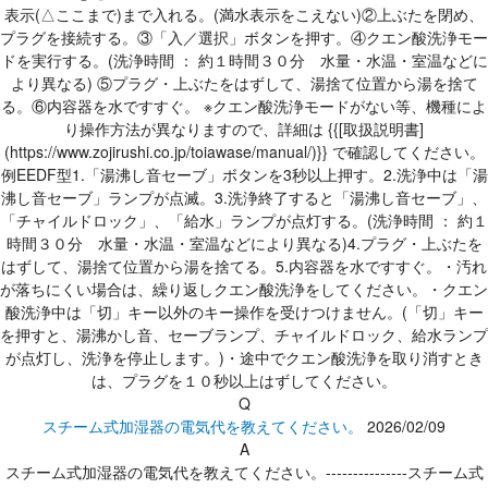
表示(△ここまで)まで入れる。(満水表示をこえない)②上ぶたを閉め、
プラグを接続する。③「入／選択」ボタンを押す。④クエン酸洗浄モー
ドを実行する。(洗浄時間 ： 約１時間３０分 水量・水温・室温などに
より異なる) ⑤プラグ・上ぶたをはずして、湯捨て位置から湯を捨て
る。⑥内容器を水ですすぐ。 ※クエン酸洗浄モードがない等、機種によ
り操作方法が異なりますので、詳細は {{[取扱説明書]
(https://www.zojirushi.co.jp/toiawase/manual/)}} で確認してください。
例EEDF型1.「湯沸し音セーブ」ボタンを3秒以上押す。2.洗浄中は「湯
沸し音セーブ」ランプが点滅。3.洗浄終了すると「湯沸し音セーブ」、
「チャイルドロック」、「給水」ランプが点灯する。(洗浄時間 ： 約１
時間３０分 水量・水温・室温などにより異なる)4.プラグ・上ぶたを
はずして、湯捨て位置から湯を捨てる。5.内容器を水ですすぐ。・汚れ
が落ちにくい場合は、繰り返しクエン酸洗浄をしてください。・クエン
酸洗浄中は「切」キー以外のキー操作を受けつけません。(「切」キー
を押すと、湯沸かし音、セーブランプ、チャイルドロック、給水ランプ
が点灯し、洗浄を停止します。)・途中でクエン酸洗浄を取り消すとき
は、プラグを１０秒以上はずしてください。
Q
スチーム式加湿器の電気代を教えてください。
2026/02/09
A
スチーム式加湿器の電気代を教えてください。---------------スチーム式