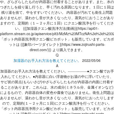
や、ざらざらしたものが内容器に付着することがあります。また、水の
つぎたしを繰り返し行うと、早く汚れる原因になります。１日に１回は
残り湯を捨て、中をすすいでください。 内容器が汚れても衛生上問題
ありませんが、湯わかし音が大きくなったり、蒸気がにおうことがあり
ますので、定期的（１～２ヶ月に１回）にクエン酸洗浄を行ってくださ
い。 {{[加湿器クエン酸洗浄方法(動画)](https://api01-
platform.stream.co.jp/apiservice/plt3/MzMz%23MTczNA%3d%3
「ポット内容器洗浄用クエン酸ピカポット」も販売しています。ピカポ
ットは {{[象印パーツダイレクト](https://www.zojirushi-parts-
direct.com/)}} より購入できます。
Q
加湿器のお手入れ方法を教えてください。
2022/05/06
A
加湿器のお手入れ方法を教えてください。---------------●クエン酸でお手
入れしてください。●内容器に白い浮遊物がお湯の中に浮いていたり、
サビ状の斑点(もらいさび)やざらざらしたものが内容器の内面に付着す
ることがあります。これらは、水の成分(ミネラル分、金属イオンなど)
によるもので、内容器自体の変色や腐食ではありません。衛生上問題は
ありませんが、湯わかし音が大きくなったり、蒸気がにおったりします
ので、定期的(１～２ヶ月に１回)にクエン酸洗浄を行ってください。
「ポット内容器洗浄用クエン酸ピカポット」も販売しています。ピカポ
ットは {{[象印パーツダイレクト](https://www.zojirushi-parts-