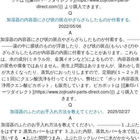
direct.com/)}} より購入できます。
Q
加湿器の内容器にさび状の斑点やざらざらしたものが付着する。
2022/05/06
A
加湿器の内容器にさび状の斑点やざらざらしたものが付着する。--------
-------湯の中に膜状のものが浮遊したり、さび状の斑点(もらいさび)や
ざらざらしたものが内容器の内面に付着することがあります。これら
は、水の成分(ミネラル分、金属イオンなど)によるもので、内容器自体
の変色や腐食ではありません。衛生上問題はありませんが、湯わかし音
が大きくなったり、蒸気がにおったりしますので、定期的(１～２ヶ月
に１回)にクエン酸洗浄を行ってください。弊社にて「ポット内容器洗
浄用クエン酸ピカポット」も販売しています。ピカポットは {{[象印パ
ーツダイレクト](https://www.zojirushi-parts-direct.com/)}} より購入で
きます。
Q
加湿器のふたのお手入れ方法を教えてください。
2025/02/27
A
加湿器のふたのお手入れ方法を教えてください。---------------１.上ぶた
をはずす２.蒸気カバーをはずす ３.上ぶた内部、蒸気カバーを水で流し
洗いする ●上ぶた開閉つまみ、上ぶたロックレバーに水がかからない