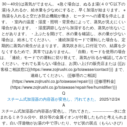
30～40分)は蒸気がでません。 ※急ぐ場合は、ぬるま湯(４０℃以下の
湯)を入れるか、給水量を少なめにすると、早く加湿が始まります。 ※
熱湯を入れると空だき防止機能が働き、ヒーターへの通電を停止しま
す。 ・室内の温度・湿度・照明・背景色によって、蒸気が見えにくい
場合があります。 ・湿度調節しながら加湿するため、蒸気が出ないこ
とがあります。 ・上ぶたを開けて、水の量を確認し、水の量が少ない
場合は、給水してください。 ・連続加湿モードで運転した場合も、定
期的に蒸気の発生が止まります。 蒸気吹き出し口付近での、結露を少
なくするためで、異常ではありません。 「自動」モードを使用の場合
は、「連続」モードでの運転に切り替えて、蒸気が出るか確認してみて
ください。それでも直らない場合は、お買い上げの販売店または {{[お
客様ご相談窓口](https://www.zojirushi.co.jp/toiawase/contact/)}} まで、
連絡してください。 {{[修理のご相談]
(https://www.zojirushi.co.jp/toiawase/repair/)}} {{[修理料金]
(https://www.zojirushi.co.jp/toiawase/repair/fee/humidifier/)}}
Q
スチーム式加湿器の内容器が変色し、汚れてきた。
2025/12/24
A
スチーム式加湿器の内容器が変色し、汚れてきた。---------------水に含
まれるミネラル分や、鉄分等の金属イオンが付着したものと考えられま
す。白い浮遊物がお湯の中で浮いたり、サビ状の斑点（もらいさび）