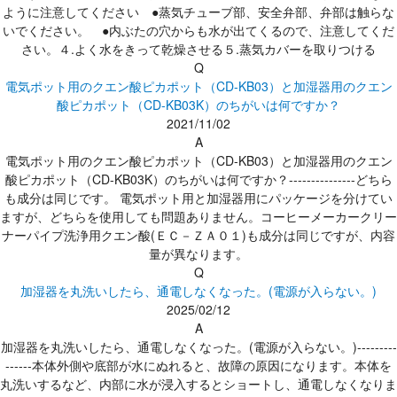
ように注意してください ●蒸気チューブ部、安全弁部、弁部は触らな
いでください。 ●内ぶたの穴からも水が出てくるので、注意してくだ
さい。４.よく水をきって乾燥させる５.蒸気カバーを取りつける
Q
電気ポット用のクエン酸ピカポット（CD-KB03）と加湿器用のクエン
酸ピカポット（CD-KB03K）のちがいは何ですか？
2021/11/02
A
電気ポット用のクエン酸ピカポット（CD-KB03）と加湿器用のクエン
酸ピカポット（CD-KB03K）のちがいは何ですか？---------------どちら
も成分は同じです。 電気ポット用と加湿器用にパッケージを分けてい
ますが、どちらを使用しても問題ありません。コーヒーメーカークリー
ナーパイプ洗浄用クエン酸(ＥＣ－ＺＡ０１)も成分は同じですが、内容
量が異なります。
Q
加湿器を丸洗いしたら、通電しなくなった。(電源が入らない。)
2025/02/12
A
加湿器を丸洗いしたら、通電しなくなった。(電源が入らない。)---------
------本体外側や底部が水にぬれると、故障の原因になります。本体を
丸洗いするなど、内部に水が浸入するとショートし、通電しなくなりま