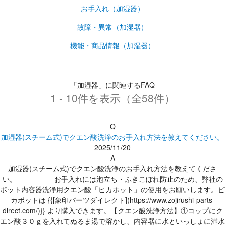
お手入れ（加湿器）
故障・異常（加湿器）
機能・商品情報（加湿器）
「加湿器」に関連するFAQ
1 - 10件を表示（全58件）
Q
加湿器(スチーム式)でクエン酸洗浄のお手入れ方法を教えてください。
2025/11/20
A
加湿器(スチーム式)でクエン酸洗浄のお手入れ方法を教えてくださ
い。---------------お手入れには泡立ち・ふきこぼれ防止のため、弊社の
ポット内容器洗浄用クエン酸「ピカポット」の使用をお願いします。ピ
カポットは {{[象印パーツダイレクト](https://www.zojirushi-parts-
direct.com/)}} より購入できます。【クエン酸洗浄方法】①コップにク
エン酸３０ｇを入れてぬるま湯で溶かし、内容器に水といっしょに満水