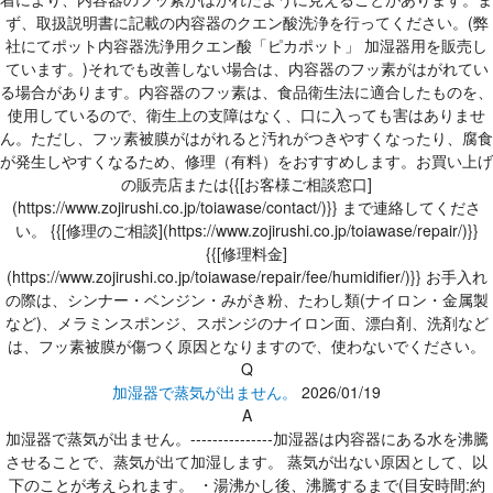
ず、取扱説明書に記載の内容器のクエン酸洗浄を行ってください。(弊
社にてポット内容器洗浄用クエン酸「ピカポット」 加湿器用を販売し
ています。)それでも改善しない場合は、内容器のフッ素がはがれてい
る場合があります。内容器のフッ素は、食品衛生法に適合したものを、
使用しているので、衛生上の支障はなく、口に入っても害はありませ
ん。ただし、フッ素被膜がはがれると汚れがつきやすくなったり、腐食
が発生しやすくなるため、修理（有料）をおすすめします。お買い上げ
の販売店または{{[お客様ご相談窓口]
(https://www.zojirushi.co.jp/toiawase/contact/)}} まで連絡してくださ
い。 {{[修理のご相談](https://www.zojirushi.co.jp/toiawase/repair/)}}
{{[修理料金]
(https://www.zojirushi.co.jp/toiawase/repair/fee/humidifier/)}} お手入れ
の際は、シンナー・ベンジン・みがき粉、たわし類(ナイロン・金属製
など)、メラミンスポンジ、スポンジのナイロン面、漂白剤、洗剤など
は、フッ素被膜が傷つく原因となりますので、使わないでください。
Q
加湿器で蒸気が出ません。
2026/01/19
A
加湿器で蒸気が出ません。---------------加湿器は内容器にある水を沸騰
させることで、蒸気が出て加湿します。 蒸気が出ない原因として、以
下のことが考えられます。 ・湯沸かし後、沸騰するまで(目安時間:約