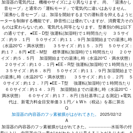
加湿器の電気代は、機種やサイズにより異なります。 尚、「湯沸かし
音セーブ」と通常の「運転モード」で電気代に違いはありません。
「湯沸かし音セーブ」は、加湿を開始するまでの運転音を抑えるようヒ
ーターを制御する機能です。静音性には優れていますが、消費電力その
ものは変わらないため、電気代も同等となります。 型番別の例は以下
の通りです。 ●EE－D型 強運転(加湿時)で１時間当たり ３５サイ
ズ：約９．１円 ５０サイズ：約１１．９円 加湿開始までの湯沸し時
（水温20℃・満水状態） ３５サイズ：約１５．３円 ５０サイズ：
約１７．８円 ●EE－M型 標準運転(加湿時)で１時間当たり ２０サ
イズ：約５．５円 加湿開始までの湯沸し時（水温20℃・満水状態）
２０サイズ：約１０．１円 ●EE－R型 強運転(加湿時)で１時間当たり
３５サイズ：約８．８円 ５０サイズ：約１１．９円 加湿開始まで
の湯沸し時（水温20℃・満水状態） ３５サイズ：約１０．２円 ５
０サイズ：約１２．７円 ●EE－T型 強運転(加湿時)で１時間当たり
６０サイズ：約１４．３円 加湿開始までの湯沸し時（水温20℃・
満水状態） ６０サイズ：約１７．８円 (当社基準による測定) ※電気
代は、新電力料金目安単価３１円／ｋWｈ（税込）を基に算出
Q
加湿器の内容器のフッ素被膜がはがれてきた。
2025/02/12
A
加湿器の内容器のフッ素被膜がはがれてきた。---------------水垢等の付
着により、内容器のフッ素がはがれたように見えることがあります。ま