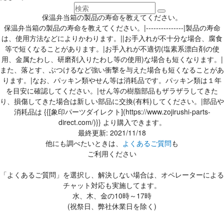
保温弁当箱の製品の寿命を教えてください。
保温弁当箱の製品の寿命を教えてください。|---------------|製品の寿命
は、使用方法などによりかわります。||お手入れが不十分な場合、腐食
等で短くなることがあります。|お手入れが不適切(塩素系漂白剤の使
用、金属たわし、研磨剤入りたわし等の使用)な場合も短くなります。|
また、落とす、ぶつけるなど強い衝撃を与えた場合も短くなることがあ
ります。|なお、パッキン類やせん等は消耗品です。パッキン類は１年
を目安に確認してください。|せん等の樹脂部品もザラザラしてきた
り、損傷してきた場合は新しい部品に交換(有料)してください。|部品や
消耗品は {{[象印パーツダイレクト](https://www.zojirushi-parts-
direct.com/)}} より購入できます。
最終更新: 2021/11/18
他にも調べたいときは、
よくあるご質問
も
ご利用ください
「よくあるご質問」を選択し、解決しない場合は、オペレーターによる
チャット対応も実施してます。
水、木、金の10時～17時
(祝祭日、弊社休業日を除く)