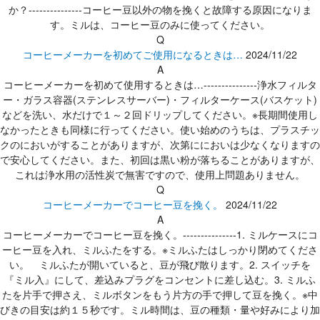
か？---------------コーヒー豆以外の物を挽くと故障する原因になりま
す。ミルは、コーヒー豆のみに使ってください。
Q
コーヒーメーカーを初めてご使用になるときは…
2024/11/22
A
コーヒーメーカーを初めて使用するときは…---------------浄水フィルタ
ー・ガラス容器(ステンレスサーバー)・フィルターケース(バスケット)
などを洗い、水だけで１～２回ドリップしてください。※長期間使用し
なかったときも同様に行ってください。使い始めのうちは、プラスチッ
クのにおいがすることがありますが、次第ににおいは少なくなりますの
で安心してください。また、初回は黒い粉が落ちることがありますが、
これは浄水用の活性炭で無害ですので、使用上問題ありません。
Q
コーヒーメーカーでコーヒー豆を挽く。
2024/11/22
A
コーヒーメーカーでコーヒー豆を挽く。---------------1. ミルケースにコ
ーヒー豆を入れ、ミルふたをする。※ミルふたはしっかり閉めてくださ
い。 ミルふたが開いていると、豆が飛び散ります。2. スイッチを
『ミル入』にして、差込みプラグをコンセントに差し込む。3. ミルふ
たを片手で押さえ、ミルボタンをもう片方の手で押して豆を挽く。※中
びきの目安は約１５秒です。ミル時間は、豆の種類・量や好みにより加