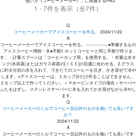
「使い方（コーヒーメーカー）」に関連するFAQ
1 - 7件を表示（全7件）
Q
コーヒーメーカーでアイスコーヒーを作る。
2024/11/22
A
コーヒーメーカーでアイスコーヒーを作る。---------------●準備するもの
アイスコーヒー用粉・氷●手順1.ホットコーヒーと同じ手順で作りま
す。・計量スプーンは「コーヒーカップ用」を使用する。・水量は水タ
ンク(水容器)またはガラス容器の[ＩＣＥ]の目盛に合わせる。2.グラス
に約８分目の氷を入れて、できたてのコーヒーを注ぎ、かき混ぜて冷や
します。※アイスコーヒーは、１カップ分だけ作ることはできません。
２カップ以上で作ってください。＜マホービンタイプの場合＞サーバー
ふたをはずし、ステンレスサーバーに氷を入れてかき混ぜながら冷やし
ます。
Q
コーヒーメーカーのミルでコーヒー豆以外のものを挽いても良いです
か？
2024/11/22
A
コーヒーメーカーのミルでコーヒー豆以外のものを挽いても良いです