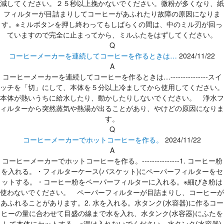
減してください。２５秒以上挽かないでください。微粉が多くなり、紙
フィルターが目詰まりしてコーヒーがあふれたり故障の原因になりま
す。※ミルボタンを押し終わってもしばらくの間は、中のミル刃が回っ
ていますので完全に止まってから、ミルふたをはずしてください。
Q
コーヒーメーカーを連続してコーヒーを作るときは…
2024/11/22
A
コーヒーメーカーを連続してコーヒーを作るときは…---------------スイ
ッチを「切」にして、本体を５分以上冷ましてから使用してください。
本体が熱いうちに給水したり、動かしたりしないでください。 浄水フ
ィルターから突然蒸気や熱湯が出ることがあり、やけどの原因になりま
す。
Q
コーヒーメーカーでホットコーヒーを作る。
2024/11/22
A
コーヒーメーカーでホットコーヒーを作る。---------------1. コーヒー粉
を入れる。・フィルターケース(バスケット)にペーパーフィルターをセ
ットする。・コーヒー粉をペーパーフィルターに入れる。※細びき粉は
使わないでください。 ペーパーフィルターが目詰まりし、コーヒーが
あふれることがあります。2. 水を入れる。水タンク(水容器)に作るコー
ヒーの量に合わせて目盛の線まで水を入れ、水タンク(水容器)にふたを
して本体にセットする。※湯は入れないでください。水タンク(水容器)