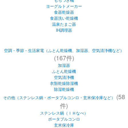
もちつき機
ヨーグルトメーカー
食器乾燥器
食器洗い乾燥機
温泉たまご器
IH調理器
空調・季節・生活家電（ふとん乾燥機、加湿器、空気清浄機など）
(167件)
加湿器
ふとん乾燥機
空気清浄機
衣類乾燥除湿機
除湿乾燥機
(58
その他（ステンレス鍋・ポータブルコンロ・玄米保冷庫など）
件)
ステンレス鍋（ＩＨなべ）
ポータブルコンロ
玄米保冷庫