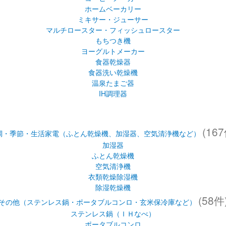
ホームベーカリー
ミキサー・ジューサー
マルチロースター・フィッシュロースター
もちつき機
ヨーグルトメーカー
食器乾燥器
食器洗い乾燥機
温泉たまご器
IH調理器
(167
調・季節・生活家電（ふとん乾燥機、加湿器、空気清浄機など）
加湿器
ふとん乾燥機
空気清浄機
衣類乾燥除湿機
除湿乾燥機
(58件
その他（ステンレス鍋・ポータブルコンロ・玄米保冷庫など）
ステンレス鍋（ＩＨなべ）
ポータブルコンロ