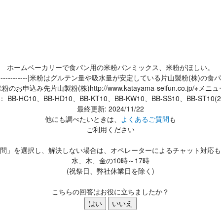
ホームベーカリーで食パン用の米粉パンミックス、米粉がほしい。
----------|米粉はグルテン量や吸水量が安定している片山製粉(株
込み先片山製粉(株)http://www.katayama-seifun.co.
B-HC10、BB-HD10、BB-KT10、BB-KW10、BB-SS10、BB-ST10(
最終更新: 2024/11/22
他にも調べたいときは、
よくあるご質問
も
ご利用ください
問」を選択し、解決しない場合は、オペレーターによるチャット対応も
水、木、金の10時～17時
(祝祭日、弊社休業日を除く)
こちらの回答はお役に立ちましたか？
はい
いいえ