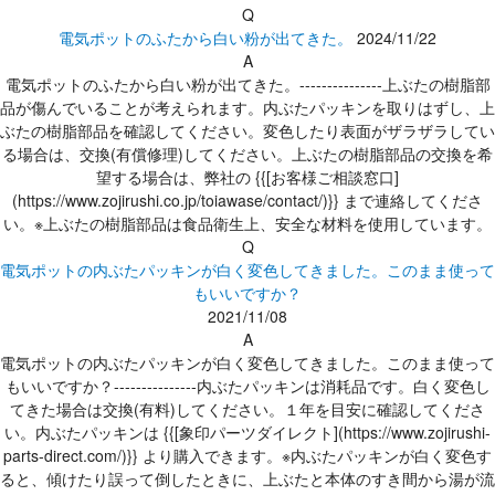
Q
電気ポットのふたから白い粉が出てきた。
2024/11/22
A
電気ポットのふたから白い粉が出てきた。---------------上ぶたの樹脂部
品が傷んでいることが考えられます。内ぶたパッキンを取りはずし、上
ぶたの樹脂部品を確認してください。変色したり表面がザラザラしてい
る場合は、交換(有償修理)してください。上ぶたの樹脂部品の交換を希
望する場合は、弊社の {{[お客様ご相談窓口]
(https://www.zojirushi.co.jp/toiawase/contact/)}} まで連絡してくださ
い。※上ぶたの樹脂部品は食品衛生上、安全な材料を使用しています。
Q
電気ポットの内ぶたパッキンが白く変色してきました。このまま使って
もいいですか？
2021/11/08
A
電気ポットの内ぶたパッキンが白く変色してきました。このまま使って
もいいですか？---------------内ぶたパッキンは消耗品です。白く変色し
てきた場合は交換(有料)してください。１年を目安に確認してくださ
い。内ぶたパッキンは {{[象印パーツダイレクト](https://www.zojirushi-
parts-direct.com/)}} より購入できます。※内ぶたパッキンが白く変色す
ると、傾けたり誤って倒したときに、上ぶたと本体のすき間から湯が流