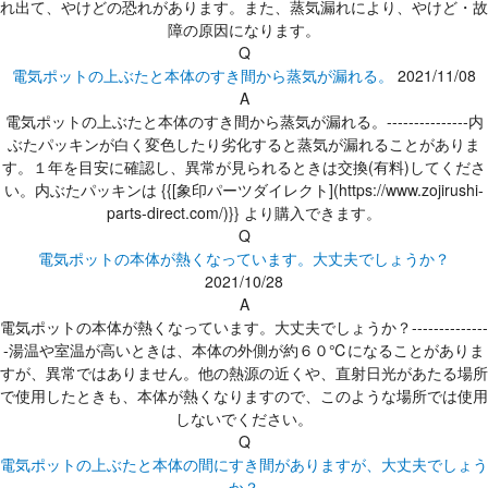
れ出て、やけどの恐れがあります。また、蒸気漏れにより、やけど・故
障の原因になります。
Q
電気ポットの上ぶたと本体のすき間から蒸気が漏れる。
2021/11/08
A
電気ポットの上ぶたと本体のすき間から蒸気が漏れる。---------------内
ぶたパッキンが白く変色したり劣化すると蒸気が漏れることがありま
す。１年を目安に確認し、異常が見られるときは交換(有料)してくださ
い。内ぶたパッキンは {{[象印パーツダイレクト](https://www.zojirushi-
parts-direct.com/)}} より購入できます。
Q
電気ポットの本体が熱くなっています。大丈夫でしょうか？
2021/10/28
A
電気ポットの本体が熱くなっています。大丈夫でしょうか？--------------
-湯温や室温が高いときは、本体の外側が約６０℃になることがありま
すが、異常ではありません。他の熱源の近くや、直射日光があたる場所
で使用したときも、本体が熱くなりますので、このような場所では使用
しないでください。
Q
電気ポットの上ぶたと本体の間にすき間がありますが、大丈夫でしょう
か？