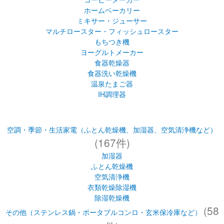
食器乾燥器
食器洗い乾燥機
温泉たまご器
IH調理器
空調・季節・生活家電（ふとん乾燥機、加湿器、空気清浄機など）
(167件)
加湿器
ふとん乾燥機
空気清浄機
衣類乾燥除湿機
除湿乾燥機
(58
その他（ステンレス鍋・ポータブルコンロ・玄米保冷庫など）
件)
ステンレス鍋（ＩＨなべ）
ポータブルコンロ
玄米保冷庫