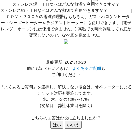
ステンレス鍋・ＩＨなべはどんな熱源で利用できますか？
ステンレス鍋・ＩＨなべはどんな熱源で利用できますか？|---------------|
１００Ｖ・２００Ｖの電磁調理器はもちろん、ガス・ハロゲンヒータ
ー・シーズーヒーターやラジアントヒーターにも使用できます。|(電子
レンジ、オーブンには使用できません。)|高温で長時間調理しても底が
変形しないので、なべ底を傷めません。
最終更新: 2021/10/28
他にも調べたいときは、
よくあるご質問
も
ご利用ください
「よくあるご質問」を選択し、解決しない場合は、オペレーターによる
チャット対応も実施してます。
水、木、金の10時～17時
(祝祭日、弊社休業日を除く)
こちらの回答はお役に立ちましたか？
はい
いいえ