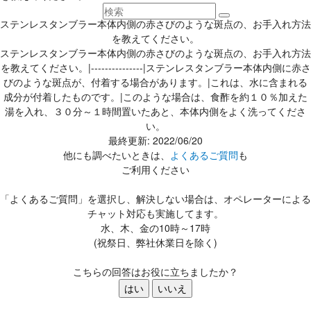
ステンレスタンブラー本体内側の赤さびのような斑点の、お手入れ方法
を教えてください。
ステンレスタンブラー本体内側の赤さびのような斑点の、お手入れ方法
を教えてください。|---------------|ステンレスタンブラー本体内側に赤さ
びのような斑点が、付着する場合があります。|これは、水に含まれる
成分が付着したものです。|このような場合は、食酢を約１０％加えた
湯を入れ、３０分～１時間置いたあと、本体内側をよく洗ってくださ
い。
最終更新: 2022/06/20
他にも調べたいときは、
よくあるご質問
も
ご利用ください
「よくあるご質問」を選択し、解決しない場合は、オペレーターによる
チャット対応も実施してます。
水、木、金の10時～17時
(祝祭日、弊社休業日を除く)
こちらの回答はお役に立ちましたか？
はい
いいえ