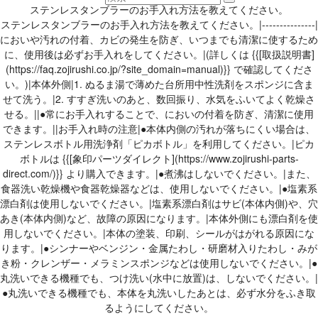
ステンレスタンブラーのお手入れ方法を教えてください。
ステンレスタンブラーのお手入れ方法を教えてください。|---------------|
においや汚れの付着、カビの発生を防ぎ、いつまでも清潔に使するため
に、使用後は必ずお手入れをしてください。|(詳しくは {{[取扱説明書]
(https://faq.zojirushi.co.jp/?site_domain=manual)}} で確認してくださ
い。)|本体外側|1. ぬるま湯で薄めた台所用中性洗剤をスポンジに含ま
せて洗う。|2. すすぎ洗いのあと、数回振り、水気をふいてよく乾燥さ
せる。||●常にお手入れすることで、においの付着を防ぎ、清潔に使用
できます。||お手入れ時の注意|●本体内側の汚れが落ちにくい場合は、
ステンレスボトル用洗浄剤「ピカボトル」を利用してください。|ピカ
ボトルは {{[象印パーツダイレクト](https://www.zojirushi-parts-
direct.com/)}} より購入できます。|●煮沸はしないでください。|また、
食器洗い乾燥機や食器乾燥器などは、使用しないでください。|●塩素系
漂白剤は使用しないでください。|塩素系漂白剤はサビ(本体内側)や、穴
あき(本体内側)など、故障の原因になります。|本体外側にも漂白剤を使
用しないでください。|本体の塗装、印刷、シールがはがれる原因にな
ります。|●シンナーやベンジン・金属たわし・研磨材入りたわし・みが
き粉・クレンザー・メラミンスポンジなどは使用しないでください。|●
丸洗いできる機種でも、つけ洗い(水中に放置)は、しないでください。|
●丸洗いできる機種でも、本体を丸洗いしたあとは、必ず水分をふき取
るようにしてください。