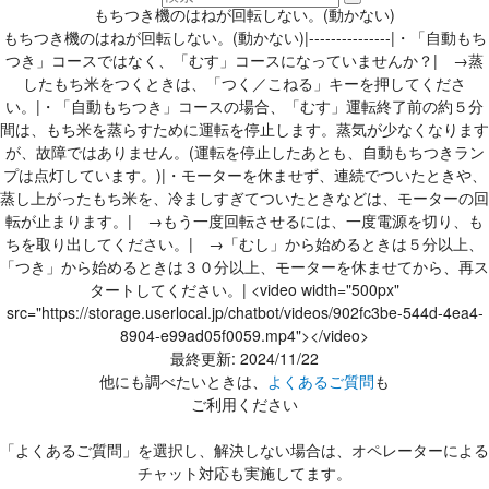
もちつき機のはねが回転しない。(動かない)
もちつき機のはねが回転しない。(動かない)|---------------|・「自動もち
つき」コースではなく、「むす」コースになっていませんか？| →蒸
したもち米をつくときは、「つく／こねる」キーを押してくださ
い。|・「自動もちつき」コースの場合、「むす」運転終了前の約５分
間は、もち米を蒸らすために運転を停止します。蒸気が少なくなります
が、故障ではありません。(運転を停止したあとも、自動もちつきラン
プは点灯しています。)|・モーターを休ませず、連続でついたときや、
蒸し上がったもち米を、冷ましすぎてついたときなどは、モーターの回
転が止まります。| →もう一度回転させるには、一度電源を切り、も
ちを取り出してください。| →「むし」から始めるときは５分以上、
「つき」から始めるときは３０分以上、モーターを休ませてから、再ス
タートしてください。| <video width="500px"
src="https://storage.userlocal.jp/chatbot/videos/902fc3be-544d-4ea4-
8904-e99ad05f0059.mp4"></video>
最終更新: 2024/11/22
他にも調べたいときは、
よくあるご質問
も
ご利用ください
「よくあるご質問」を選択し、解決しない場合は、オペレーターによる
チャット対応も実施してます。