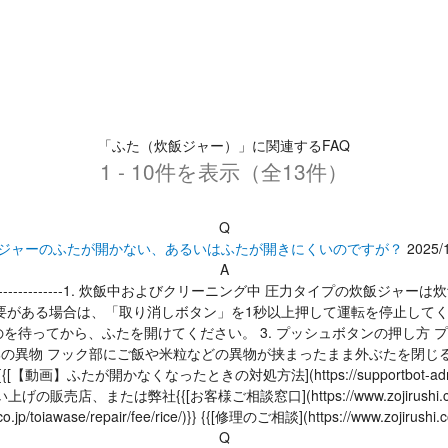
「ふた（炊飯ジャー）」に関連するFAQ
1 - 10件を表示（全13件）
Q
ジャーのふたが開かない、あるいはふたが開きにくいのですが？
2025/
A
-----------1. 炊飯中およびクリーニング中 圧力タイプの炊飯ジ
がある場合は、「取り消しボタン」を1秒以上押して運転を停止してくだ
を待ってから、ふたを開けてください。 3. プッシュボタンの押し方
ク部の異物 フック部にご飯や米粒などの異物が挟まったまま外ぶたを閉
たときの対処方法](https://supportbot-admin.userlocal.jp/up
げの販売店、または弊社{{[お客様ご相談窓口](https://www.zojirushi.co.
.co.jp/toiawase/repair/fee/rice/)}} {{[修理のご相談](https://www.zojirushi.co
Q