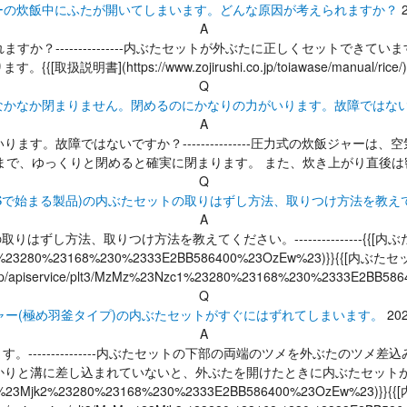
ーの炊飯中にふたが開いてしまいます。どんな原因が考えられますか？
A
か？---------------内ぶたセットが外ぶたに正しくセットでき
取扱説明書](https://www.zojirushi.co.jp/toiawase/manual/
Q
なかなか閉まりません。閉めるのにかなりの力がいります。故障ではな
A
す。故障ではないですか？---------------圧力式の炊飯ジャー
まで、ゆっくりと閉めると確実に閉まります。 また、炊き上がり直後
Q
NSで始まる製品)の内ぶたセットの取りはずし方法、取りつけ方法を教え
A
方法、取りつけ方法を教えてください。---------------{{[内ぶたセットの取
z%23Nzc0%23280%23168%230%2333E2BB586400%23OzEw%23)}}{{[内
co.jp/apiservice/plt3/MzMz%23Nzc1%23280%23168%230%2333E2BB58
Q
ャー(極め羽釜タイプ)の内ぶたセットがすぐにはずれてしまいます。
202
A
---------------内ぶたセットの下部の両端のツメを外ぶたの
に差し込まれていないと、外ぶたを開けたときに内ぶたセットがはずれてしまいま
t3/MzMz%23Mjk2%23280%23168%230%2333E2BB586400%23OzEw%23)