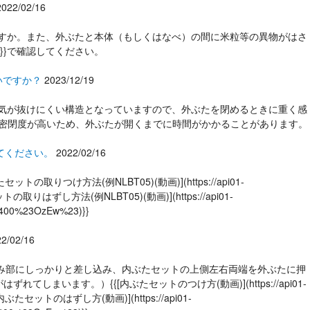
2022/02/16
ていますか。また、外ぶたと本体（もしくはなべ）の間に米粒等の異物がはさ
rice/)}}で確認してください。
いですか？
2023/12/19
は、空気が抜けにくい構造となっていますので、外ぶたを閉めるときに重く感
は密閉度が高いため、外ぶたが開くまでに時間がかかることがあります。
てください。
2022/02/16
りつけ方法(例NLBT05)(動画)](https://api01-
ぶたセットの取りはずし方法(例NLBT05)(動画)](https://api01-
6400%23OzEw%23)}}
2/02/16
ツメ差込み部にしっかりと差し込み、内ぶたセットの上側左右両端を外ぶたに押
す。）{{[内ぶたセットのつけ方(動画)](https://api01-
}}{{[内ぶたセットのはずし方(動画)](https://api01-