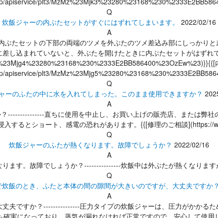
co.jp/apiservice/plt3/MzMz%23Mjk3%23280%23168%230%2333E2BB58
Q
炊飯ジャーの内ぶたセットがすぐにはずれてしまいます。
2022/02/16
A
-------内ぶたセットの下部の両端のツメを外ぶたのツメ差込み部にしっ
まれていないと、外ぶたを開けたときに内ぶたセットがはずれてしまいます。）{
t3/MzMz%23Mjg4%23280%23168%230%2333E2BB586400%23OzEw%23)
co.jp/apiservice/plt3/MzMz%23Mjg5%23280%23168%230%2333E2BB58
Q
ャーのふたの中に水を入れてしまった。このまま使用できますか？
202
A
---直ちに使用を中止し、お買い上げの販売店、または弊社の{{[お客様ご相談窓口](htt
ト、感電の恐れがあります。{{[修理のご相談](https://www.zojirushi.
Q
炊飯ジャーのふたが熱くなります。故障でしょうか？
2022/02/16
A
ます。故障でしょうか？---------------炊飯中は外ぶたが熱くなり
Q
で炊飯のとき、ふたと本体の間の隙間が大きいのですが、大丈夫ですか
A
ですか？---------------圧力タイプの炊飯ジャーは、圧力がか
も確実になっており、蒸気が漏れなければ正常ですので、安心して使用