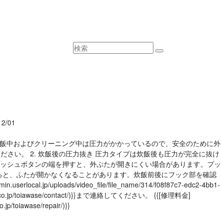
12/01
ャーは炊飯中およびクリーニング中は圧力がかかっているので、安全のために外
さい。 2. 炊飯後の圧力抜き 圧力タイプは炊飯後も圧力が完全に抜け
 プッシュボタンの端を押すと、外ぶたが開きにくい場合があります。プッ
じると、ふたが開かなくなることがあります。炊飯前後にフック部を確認
loads/video_file/file_name/314/f08f87c7-edc2-4bb1-
jp/toiawase/contact/)}}まで連絡してください。 {{[修理料金]
.jp/toiawase/repair/)}}