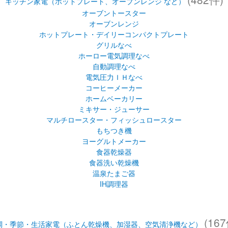
キッチン家電（ホットプレート、オーブンレンジ など）
オーブントースター
オーブンレンジ
ホットプレート・デイリーコンパクトプレート
グリルなべ
ホーロー電気調理なべ
自動調理なべ
電気圧力ＩＨなべ
コーヒーメーカー
ホームベーカリー
ミキサー・ジューサー
マルチロースター・フィッシュロースター
もちつき機
ヨーグルトメーカー
食器乾燥器
食器洗い乾燥機
温泉たまご器
IH調理器
(167
調・季節・生活家電（ふとん乾燥機、加湿器、空気清浄機など）