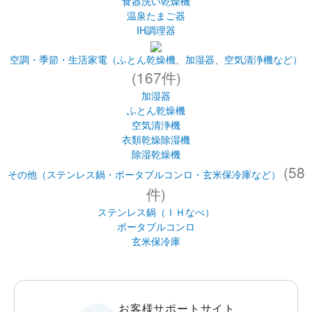
ホームベーカリー
ミキサー・ジューサー
マルチロースター・フィッシュロースター
もちつき機
ヨーグルトメーカー
食器乾燥器
食器洗い乾燥機
温泉たまご器
IH調理器
空調・季節・生活家電（ふとん乾燥機、加湿器、空気清浄機など）
(167件)
加湿器
ふとん乾燥機
空気清浄機
衣類乾燥除湿機
除湿乾燥機
(58
その他（ステンレス鍋・ポータブルコンロ・玄米保冷庫など）