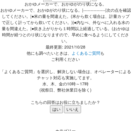
おかゆメーカーで、おかゆがのり状になる。
おかゆメーカーで、おかゆがのり状になる。|---------------|次の点を確認
してください。|●米の量を間違えた。(米から炊く場合は、計量カップ
で正しく計ってから炊いてください。)|●内なべ、外なべに入れる水の
量を間違えた。|●炊き上がりから１時間以上経過している。(おかゆは
時間が経つとのり状になりますので、早めに食べるようにしてくださ
い。
最終更新: 2021/10/28
他にも調べたいときは、
よくあるご質問
も
ご利用ください
「よくあるご質問」を選択し、解決しない場合は、オペレーターによる
チャット対応も実施してます。
水、木、金の10時～17時
(祝祭日、弊社休業日を除く)
こちらの回答はお役に立ちましたか？
はい
いいえ
カテゴリー