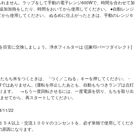
れません。ラップをして手動の電子レンジ600Wで、時間を合わせて加
追加加熱をしたり、時間をおいてから使用してください。 ●自動レンジ
から使用してください。 ぬるめに仕上がったときは、手動のレンジ６
回を目安に交換しましょう。浄水フィルターは {{[象印パーツダイレクト]
 →蒸したもち米をつくときは、「つく／こねる」キーを押してください。・
ではありません。(運転を停止したあとも、自動もちつきランプは点灯
ります。 →もう一度回転させるには、一度電源を切り、もちを取り出
ませてから、再スタートしてください。
4/11/22
。定格１５Ａ以上・交流１００Ｖのコンセントを、必ず単独で使用してくださ
の原因になります。