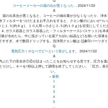
Q
コーヒーメーカーの湯の出が悪くなった…
2024/11/22
A
湯アカが付着し、湯の出具合が悪くなると、コーヒーの抽出量が少なくなったり
水フィルターをつけたままお手入れをすると、クエン酸のにおいがついた
１.５(約６ｇ)、１０人用＝小さじ２.５(約１０ｇ)を目安にしてください
4. ガラス容器とガラス容器ふた・フィルターケース(バスケット)を本体
液が冷めたら、中に混ざっている湯アカ(白い結晶など)を除いた溶液を再度水
回ドリップする。洗浄用クエン酸は {{[象印パーツダイレクト](https://www
Q
電気圧力ＩＨなべでピーという音がします。
2024/11/22
A
-「ピー」音は内ぶた下の安全弁①②が詰まったことをお知らせする音です。圧
とりけし」キーを1秒以上押して調理を終了してください。「圧力」表
い。
« 最初
1
2
3
4
5
...