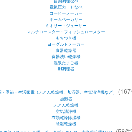
自動調理なべ
電気圧力ＩＨなべ
コーヒーメーカー
ホームベーカリー
ミキサー・ジューサー
マルチロースター・フィッシュロースター
もちつき機
ヨーグルトメーカー
食器乾燥器
食器洗い乾燥機
温泉たまご器
IH調理器
(167
調・季節・生活家電（ふとん乾燥機、加湿器、空気清浄機など）
加湿器
ふとん乾燥機
空気清浄機
衣類乾燥除湿機
除湿乾燥機
(58件