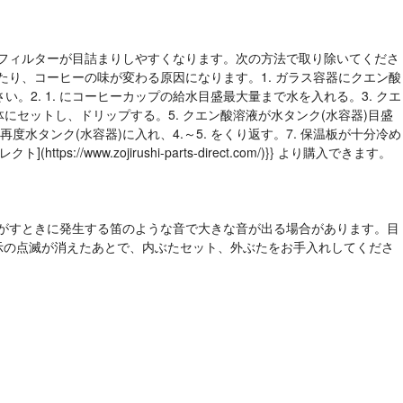
、浄水フィルターが目詰まりしやすくなります。次の方法で取り除いてくださ
り、コーヒーの味が変わる原因になります。1. ガラス容器にクエン酸
。2. 1. にコーヒーカップの給水目盛最大量まで水を入れる。3. クエ
にセットし、ドリップする。5. クエン酸溶液が水タンク(水容器)目盛
タンク(水容器)に入れ、4.～5. をくり返す。7. 保温板が十分冷め
.zojirushi-parts-direct.com/)}} より購入できます。
力を逃がすときに発生する笛のような音で大きな音が出る場合があります。目
示の点滅が消えたあとで、内ぶたセット、外ぶたをお手入れしてくださ