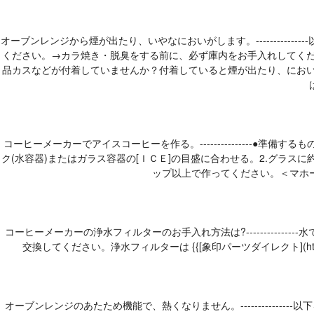
オーブンレンジから煙が出たり、いやなにおいがします。----------
ください。→カラ焼き・脱臭をする前に、必ず庫内をお手入れしてく
品カスなどが付着していませんか？付着していると煙が出たり、にお
コーヒーメーカーでアイスコーヒーを作る。---------------
ク(水容器)またはガラス容器の[ＩＣＥ]の目盛に合わせる。2.グラ
ップ以上で作ってください。＜マホ
コーヒーメーカーの浄水フィルターのお手入れ方法は?----------
交換してください。浄水フィルターは {{[象印パーツダイレクト](https:
オーブンレンジのあたため機能で、熱くなりません。-----------