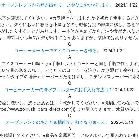
オーブンレンジから煙が出たり、いやなにおいがします。
2024/11/22
A
-----以下を確認してください。●カラ焼きをしましたか？初めて使用する
ださい。煙やにおいに敏感な小鳥などの小動物は別の部屋に移し、窓を開
いがしたりすることがあります。→本体がさめてから、油や食品カスなど
は、排気口から蒸気や煙が出ることがありますが、故障ではありません
Q
コーヒーメーカーでアイスコーヒーを作る。
2024/11/22
A
●準備するものアイスコーヒー用粉・氷●手順1.ホットコーヒーと同じ手順で
スに約８分目の氷を入れて、できたてのコーヒーを注ぎ、かき混ぜて冷や
ービンタイプの場合＞サーバーふたをはずし、ステンレスサーバーに氷
Q
コーヒーメーカーの浄水フィルターのお手入れ方法は?
2024/11/22
A
-----水で流し洗いし、洗ったあとはよく乾かしてください。※洗剤は使
//www.zojirushi-parts-direct.com/)}} より購入で
Q
オーブンレンジのあたため機能で、熱くなりません。
2025/05/13
A
----以下を確認してください。●食品が金属容器・アルミホイルで覆われ