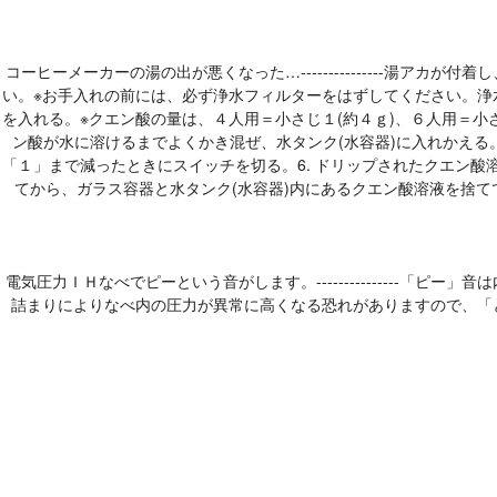
コーヒーメーカーの湯の出が悪くなった…---------------
い。※お手入れの前には、必ず浄水フィルターをはずしてください。浄
を入れる。※クエン酸の量は、４人用＝小さじ１(約４ｇ)、６人用＝小さじ
ン酸が水に溶けるまでよくかき混ぜ、水タンク(水容器)に入れかえる。
「１」まで減ったときにスイッチを切る。6. ドリップされたクエン酸溶
てから、ガラス容器と水タンク(水容器)内にあるクエン酸溶液を捨ててすすぎ、水で数
電気圧力ＩＨなべでピーという音がします。--------------
詰まりによりなべ内の圧力が異常に高くなる恐れがありますので、「