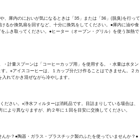
ときや、庫内のにおいが気になるときは「35」または「36」(脱臭)を行って
けるか換気扇を回すなど、十分に換気をしてください。●庫内に油や食
をふき取ってください。●ヒーター（オーブン・グリル）を使う加熱で
。
作ります。・計量スプーンは「コーヒーカップ用」を使用する。・水量は水タン
します。※アイスコーヒーは、１カップ分だけ作ることはできません。２カ
を入れてかき混ぜながら冷やします。
わないでください。※浄水フィルターは消耗品です。目詰まりしている場合は、
きます。水質や使い方により異なりますが、約２年に１回を目安に交換してください。
ていませんか？●陶器・ガラス・プラスチック製のふたを使っていませんか？●