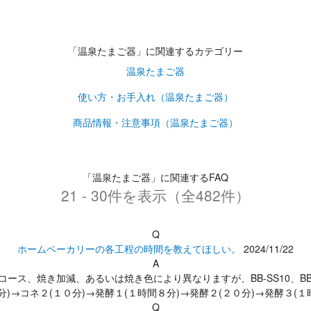
「温泉たまご器」に関連するカテゴリー
温泉たまご器
使い方・お手入れ（温泉たまご器）
商品情報・注意事項（温泉たまご器）
「温泉たまご器」に関連するFAQ
21 - 30件を表示（全482件）
Q
ホームベーカリーの各工程の時間を教えてほしい。
2024/11/22
A
-機種やコース、焼き加減、あるいは焼き色により異なりますが、BB-SS10
)→コネ２(１０分)→発酵１(１時間８分)→発酵２(２０分)→発酵３(１
Q