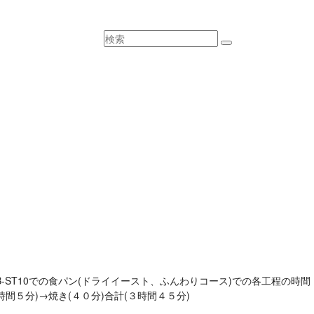
、BB-ST10での食パン(ドライイースト、ふんわりコース)での各工程の時間
時間５分)→焼き(４０分)合計(３時間４５分)