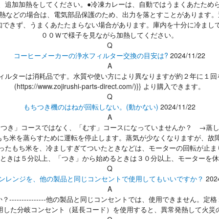
て、追加加熱をしてください。●冷凍カレーは、自動ではうまくあたためら
熱などの場合は、電気部品保護のため、出力を落とすことがあります。
知できず、うまくあたたまらない場合があります。庫内を十分に冷まして
００Ｗで様子を見ながら加熱してください。
Q
コーヒーメーカーの浄水フィルター交換の目安は?
2024/11/22
A
---浄水フィルターは消耗品です。水質や使い方により異なりますが約２年に１
(https://www.zojirushi-parts-direct.com/)}} より購入できます。
Q
もちつき機のはねが回転しない。(動かない)
2024/11/22
A
--・「自動もちつき」コースではなく、「むす」コースになっていませんか？
もち米を蒸らすために運転を停止します。蒸気が少なくなりますが、故障
がったもち米を、冷ましすぎてついたときなどは、モーターの回転が止ま
ときは５分以上、「つき」から始めるときは３０分以上、モーターを休
Q
ンレンジを、他の製品と同じコンセントで使用してもいいですか？
202
A
--------------他の製品と同じコンセントでは、使用できません
用した分岐コンセント（延長コード）を使用すると、異常発熱して火災