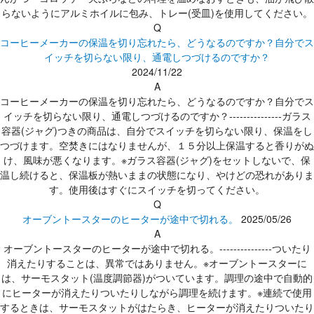
らないようにアルミホイルに包み、トレー(受皿)を使用してください。
Q
コーヒーメーカーの保温を切り忘れたら、どうなるのですか？自分でス
イッチを切らない限り、通電しつづけるのですか？
2024/11/22
A
コーヒーメーカーの保温を切り忘れたら、どうなるのですか？自分でス
イッチを切らない限り、通電しつづけるのですか？---------------ガラス
容器(ジャグ)つきの商品は、自分でスイッチを切らない限り、保温をし
つづけます。空焚きにはなりませんが、１５分以上保温すると香りがぬ
け、風味が悪くなります。※ガラス容器(ジャグ)をセットしないで、保
温し続けると、保温板が熱いままの状態になり、やけどの恐れがありま
す。使用後はすぐにスイッチを切ってください。
Q
オーブントースターのヒーターが途中で切れる。
2025/05/26
A
オーブントースターのヒーターが途中で切れる。---------------ついたり
消えたりすることは、異常ではありません。※オーブントースターに
は、サーモスタット(温度調節器)がついています。調理の途中で自動的
にヒーターが消えたりついたりしながら調理を続けます。※連続で使用
するときは、サーモスタットがはたらき、ヒーターが消えたりついたり