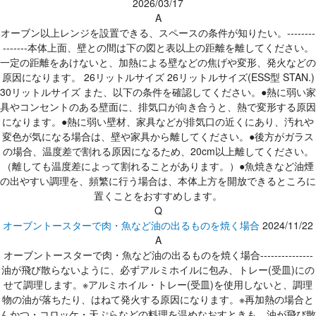
2026/03/17
A
オーブン以上レンジを設置できる、スペースの条件が知りたい。--------
-------本体上面、壁との間は下の図と表以上の距離を離してください。
一定の距離をあけないと、加熱による壁などの焦げや変形、発火などの
原因になります。 26リットルサイズ 26リットルサイズ(ESS型 STAN.)
30リットルサイズ また、以下の条件を確認してください。●熱に弱い家
具やコンセントのある壁面に、排気口が向き合うと、熱で変形する原因
になります。●熱に弱い壁材、家具などが排気口の近くにあり、汚れや
変色が気になる場合は、壁や家具から離してください。●後方がガラス
の場合、温度差で割れる原因になるため、20cm以上離してください。
（離しても温度差によって割れることがあります。）●魚焼きなど油煙
の出やすい調理を、頻繁に行う場合は、本体上方を開放できるところに
置くことをおすすめします。
Q
オーブントースターで肉・魚など油の出るものを焼く場合
2024/11/22
A
オーブントースターで肉・魚など油の出るものを焼く場合---------------
油が飛び散らないように、必ずアルミホイルに包み、トレー(受皿)にの
せて調理します。※アルミホイル・トレー(受皿)を使用しないと、調理
物の油が落ちたり、はねて発火する原因になります。※再加熱の場合と
んかつ・コロッケ・天ぷらなどの料理を温めなおすときも、油が飛び散