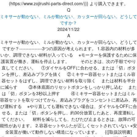
(https://www.zojirushi-parts-direct.com/)}} より購入できます。
Q
ミキサーが動かない、ミルが動かない、カッターが回らない。どうして
ですか？
2024/11/22
A
ミキサーが動かない、ミルが動かない、カッターが回らない。どうして
ですか？---------------3つの原因が考えられます。 1.容器内の材料が多
いか、調理できない材料が入っている ※モーターを保護するために保
護装置が働き、運転を停止します。 そのときは、次の手順でやり
直してください。 ①ダイヤルをOFFに合わせる、または「切」ボタ
ンを押し、差込みプラグを抜く ②ミキサー容器セットまたはミル容
器セットをはずし、調理できない材料を取り除く または材料を半分
に減らす ③本体底面のリセットボタンをしっかり押し込む また
は「切」ボタンを3秒以上押す ④ミキサー容器セットまたはミル
容器セットを取りつけてから、差込みプラグをコンセントに差込み、再
び運転する ※やり直しても運転できない場合は、ダイヤルをOFFに合
せる、または「切」ボタンを押し、約30分放置したあと、再度運転し
てください。 材料を減らしても、たびたび止まるときは、故障の可
能性があります。 2.容器セットやふたが正しくセットされていない ※安
全装置が働いて動作しない構造になっています。 {{[取扱説明書]