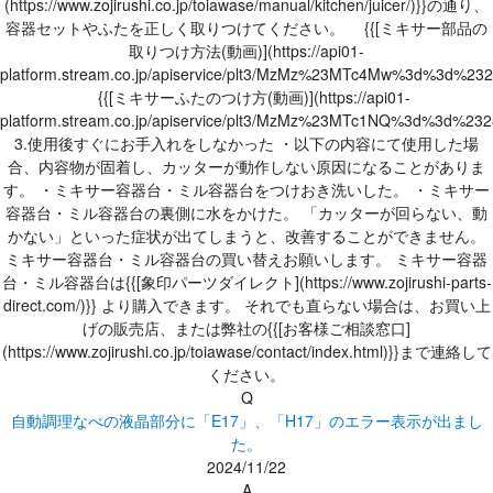
(https://www.zojirushi.co.jp/toiawase/manual/kitchen/juicer/)}}の通り、
容器セットやふたを正しく取りつけてください。 {{[ミキサー部品の
取りつけ方法(動画)](https://api01-
platform.stream.co.jp/apiservice/plt3/MzMz%23MTc4Mw%3d%3
{{[ミキサーふたのつけ方(動画)](https://api01-
platform.stream.co.jp/apiservice/plt3/MzMz%23MTc1NQ%3d%3
3.使用後すぐにお手入れをしなかった ・以下の内容にて使用した場
合、内容物が固着し、カッターが動作しない原因になることがありま
す。 ・ミキサー容器台・ミル容器台をつけおき洗いした。 ・ミキサー
容器台・ミル容器台の裏側に水をかけた。 「カッターが回らない、動
かない」といった症状が出てしまうと、改善することができません。
ミキサー容器台・ミル容器台の買い替えお願いします。 ミキサー容器
台・ミル容器台は{{[象印パーツダイレクト](https://www.zojirushi-parts-
direct.com/)}} より購入できます。 それでも直らない場合は、お買い上
げの販売店、または弊社の{{[お客様ご相談窓口]
(https://www.zojirushi.co.jp/toiawase/contact/index.html)}}まで連絡して
ください。
Q
自動調理なべの液晶部分に「E17」、「H17」のエラー表示が出まし
た。
2024/11/22
A