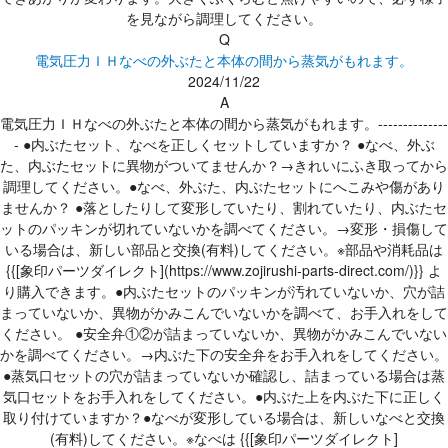
を見ながら調理してください。
Q
電気圧力ＩＨなべの外ぶたと本体の間から蒸気がもれます。
2024/11/22
A
電気圧力ＩＨなべの外ぶたと本体の間から蒸気がもれます。--------------
- ●内ぶたセット、なべを正しくセットしていますか？ ●なべ、外ぶ
た、内ぶたセットに異物がついてませんか？→きれいにふき取ってから
調理してください。●なべ、外ぶた、内ぶたセットにへこみや傷があり
ませんか？ ●落としたりして変形していたり、割れていたり、内ぶたセ
ットのパッキンが切れていないかを調べてください。→変形・損傷して
いる場合は、新しい部品と交換(有料)してください。※部品や消耗品は
{{[象印パーツダイレクト](https://www.zojirushi-parts-direct.com/)}} よ
り購入できます。●内ぶたセットのパッキンが汚れていないか、穴が詰
まっていないか、異物がかみこんでいないかを調べて、お手入れをして
ください。 ●安全弁①②が詰まっていないか、異物がかみこんでいない
かを調べてください。→内ぶた下の安全弁をお手入れをしてください。
●蒸気口セットの穴が詰まっていないか確認し、詰まっている場合は蒸
気口セットをお手入れをしてください。●内ぶた上を内ぶた下に正しく
取り付けていますか？●なべが変形している場合は、新しいなべと交換
(有料)してください。※なべは {{[象印パーツダイレクト]