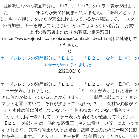
自動調理なべの液晶部分に「E17」、「H17」のエラー表示が出まし
た。---------------外ぶたが完全に閉まっていません。「保温／とりけ
し」キーを押し、外ぶたが完全に閉まっているかを確認して、「スター
ト/再加熱」キーを押してください。それでも直らない場合は、お買い
上げの販売店または {{[お客様ご相談窓口]
(https://www.zojirushi.co.jp/toiawase/contact/index.html)}} に連絡して
ください。
Q
オーブンレンジの液晶部分に「Ｅ１０」、「Ｅ２１」 など「E〇〇」の
エラーが表示されました。
2026/03/16
A
オーブンレンジの液晶部分に「Ｅ１０」、「Ｅ２１」 など「E〇〇」の
エラーが表示されました。---------------「Ｅ１０」が表示された場合 ド
アに何かが挟まっていることがあります。 ・製品上部にランチョン
マットを置いていて、それが挟まっていないか？ ・食材や異物がド
アと本体の間に付着していないか？ 何も挟まっていない場合でも、
「とりけし｣キーを押して、エラー表示が消えるか確認してください。
「E２１」 外部からの一時的な過電圧（例えば雷サージ等）によって表
示されます。 異常な電圧が入った場合、故障防止のために一時的に動
作を停止します。「とりけし」キーを押して使用してください。 くり