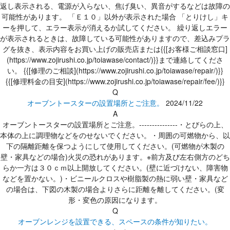
返し表示される、電源が入らない、焦げ臭い、異音がするなどは故障の
可能性があります。 「Ｅ１０」以外が表示された場合 「とりけし」キ
ーを押して、エラー表示が消えるか試してください。 繰り返しエラー
が表示されるときは、故障している可能性がありますので、差込みプラ
グを抜き、表示内容をお買い上げの販売店または{{[お客様ご相談窓口]
(https://www.zojirushi.co.jp/toiawase/contact/)}}まで連絡してくださ
い。 {{[修理のご相談](https://www.zojirushi.co.jp/toiawase/repair/)}}
{{[修理料金の目安](https://www.zojirushi.co.jp/toiawase/repair/fee/)}}
Q
オーブントースターの設置場所とご注意。
2024/11/22
A
オーブントースターの設置場所とご注意。---------------・とびらの上、
本体の上に調理物などをのせないでください。・周囲の可燃物から、以
下の隔離距離を保つようにして使用してください。(可燃物が木製の
壁・家具などの場合)火災の恐れがあります。※前方及び左右側方のどち
らか一方は３０ｃｍ以上開放してください。(壁に近づけない、障害物
などを置かない。)・ビニールクロスや樹脂製の熱に弱い壁・家具など
の場合は、下図の木製の場合よりさらに距離を離してください。(変
形・変色の原因になります。
Q
オーブンレンジを設置できる、スペースの条件が知りたい。