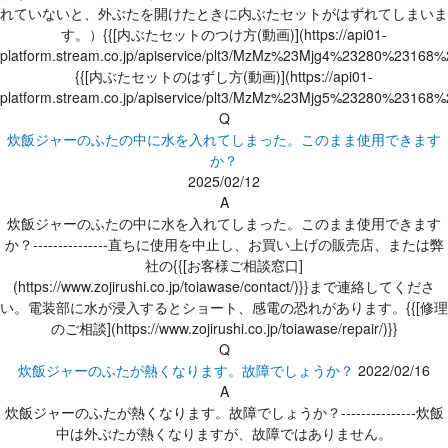
れていないと、外ぶたを開けたときに内ぶたセットがはずれてしまいま
す。）{{[内ぶたセットのつけ方(動画)](https://api01-
platform.stream.co.jp/apiservice/plt3/MzMz%23Mjg4%23280%231
{{[内ぶたセットのはずし方(動画)](https://api01-
platform.stream.co.jp/apiservice/plt3/MzMz%23Mjg5%23280%231
Q
炊飯ジャーのふたの中に水を入れてしまった。このまま使用できます
か？
2025/02/12
A
炊飯ジャーのふたの中に水を入れてしまった。このまま使用できます
か？---------------直ちに使用を中止し、お買い上げの販売店、または弊
社の{{[お客様ご相談窓口]
(https://www.zojirushi.co.jp/toiawase/contact/)}}まで連絡してくださ
い。電装部に水が浸入するとショート、感電の恐れがあります。{{[修理
のご相談](https://www.zojirushi.co.jp/toiawase/repair/)}}
Q
炊飯ジャーのふたが熱くなります。故障でしょうか？
2022/02/16
A
炊飯ジャーのふたが熱くなります。故障でしょうか？---------------炊飯
中は外ぶたが熱くなりますが、故障ではありません。