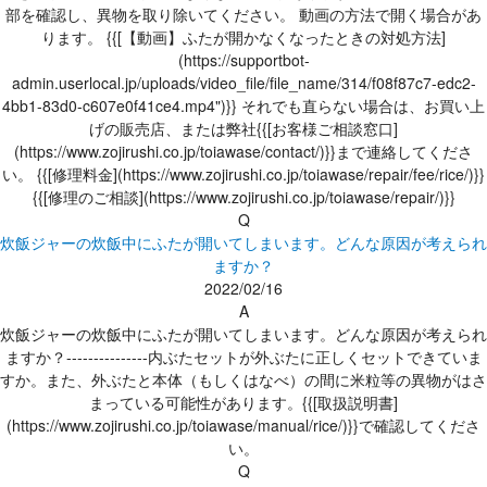
部を確認し、異物を取り除いてください。 動画の方法で開く場合があ
ります。 {{[【動画】ふたが開かなくなったときの対処方法]
(https://supportbot-
admin.userlocal.jp/uploads/video_file/file_name/314/f08f87c7-edc2-
4bb1-83d0-c607e0f41ce4.mp4")}} それでも直らない場合は、お買い上
げの販売店、または弊社{{[お客様ご相談窓口]
(https://www.zojirushi.co.jp/toiawase/contact/)}}まで連絡してくださ
い。 {{[修理料金](https://www.zojirushi.co.jp/toiawase/repair/fee/rice/)}}
{{[修理のご相談](https://www.zojirushi.co.jp/toiawase/repair/)}}
Q
炊飯ジャーの炊飯中にふたが開いてしまいます。どんな原因が考えられ
ますか？
2022/02/16
A
炊飯ジャーの炊飯中にふたが開いてしまいます。どんな原因が考えられ
ますか？---------------内ぶたセットが外ぶたに正しくセットできていま
すか。また、外ぶたと本体（もしくはなべ）の間に米粒等の異物がはさ
まっている可能性があります。{{[取扱説明書]
(https://www.zojirushi.co.jp/toiawase/manual/rice/)}}で確認してくださ
い。
Q