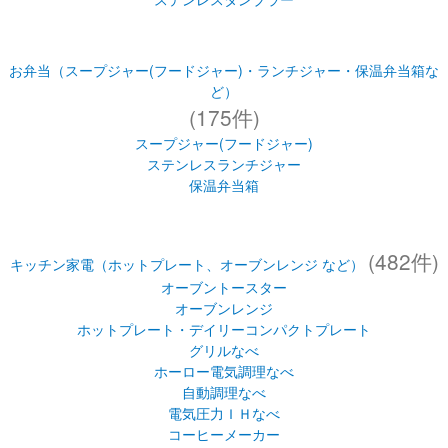
(175件)
スープジャー(フードジャー)
ステンレスランチジャー
保温弁当箱
(482件)
キッチン家電（ホットプレート、オーブンレンジ など）
オーブントースター
オーブンレンジ
ホットプレート・デイリーコンパクトプレート
グリルなべ
ホーロー電気調理なべ
自動調理なべ
電気圧力ＩＨなべ
コーヒーメーカー
ホームベーカリー
ミキサー・ジューサー
マルチロースター・フィッシュロースター
もちつき機
ヨーグルトメーカー
食器乾燥器
食器洗い乾燥機