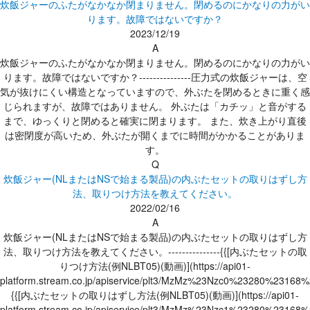
炊飯ジャーのふたがなかなか閉まりません。閉めるのにかなりの力がい
ります。故障ではないですか？
2023/12/19
A
炊飯ジャーのふたがなかなか閉まりません。閉めるのにかなりの力がい
ります。故障ではないですか？---------------圧力式の炊飯ジャーは、空
気が抜けにくい構造となっていますので、外ぶたを閉めるときに重く感
じられますが、故障ではありません。 外ぶたは「カチッ」と音がする
まで、ゆっくりと閉めると確実に閉まります。 また、炊き上がり直後
は密閉度が高いため、外ぶたが開くまでに時間がかかることがありま
す。
Q
炊飯ジャー(NLまたはNSで始まる製品)の内ぶたセットの取りはずし方
法、取りつけ方法を教えてください。
2022/02/16
A
炊飯ジャー(NLまたはNSで始まる製品)の内ぶたセットの取りはずし方
法、取りつけ方法を教えてください。---------------{{[内ぶたセットの取
りつけ方法(例NLBT05)(動画)](https://api01-
platform.stream.co.jp/apiservice/plt3/MzMz%23Nzc0%23280%231
{{[内ぶたセットの取りはずし方法(例NLBT05)(動画)](https://api01-
platform.stream.co.jp/apiservice/plt3/MzMz%23Nzc1%23280%231